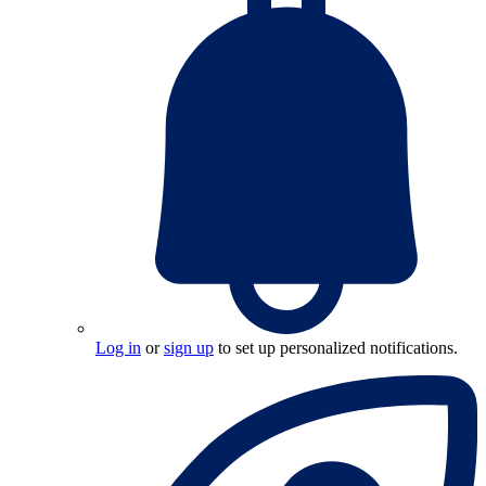
Log in
or
sign up
to set up personalized notifications.