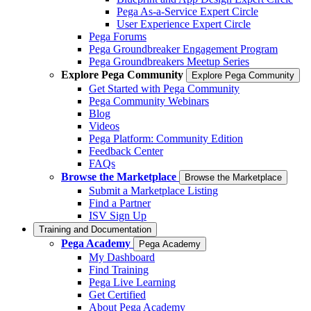
Pega As-a-Service Expert Circle
User Experience Expert Circle
Pega Forums
Pega Groundbreaker Engagement Program
Pega Groundbreakers Meetup Series
Explore Pega Community
Explore Pega Community
Get Started with Pega Community
Pega Community Webinars
Blog
Videos
Pega Platform: Community Edition
Feedback Center
FAQs
Browse the Marketplace
Browse the Marketplace
Submit a Marketplace Listing
Find a Partner
ISV Sign Up
Training and Documentation
Pega Academy
Pega Academy
My Dashboard
Find Training
Pega Live Learning
Get Certified
About Pega Academy