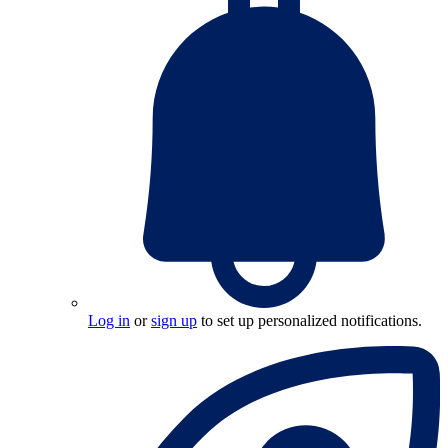
Log in
or
sign up
to set up personalized notifications.