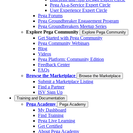
Pega As-a-Service Expert Circle
User Experience Expert Circle
Pega Forums
Pega Groundbreaker Engagement Program
Pega Groundbreakers Meetup Series
Explore Pega Community
Explore Pega Community
Get Started with Pega Community
Pega Community Webinars
Blog
Videos
Pega Platform: Community Edition
Feedback Center
FAQs
Browse the Marketplace
Browse the Marketplace
Submit a Marketplace Listing
Find a Partner
ISV Sign Up
Training and Documentation
Pega Academy
Pega Academy
My Dashboard
Find Training
Pega Live Learning
Get Certified
About Pega Academy