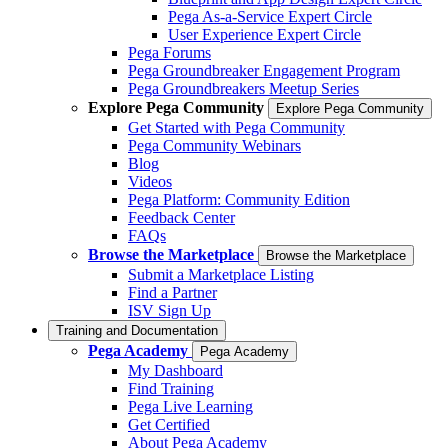
Pega As-a-Service Expert Circle
User Experience Expert Circle
Pega Forums
Pega Groundbreaker Engagement Program
Pega Groundbreakers Meetup Series
Explore Pega Community
Explore Pega Community
Get Started with Pega Community
Pega Community Webinars
Blog
Videos
Pega Platform: Community Edition
Feedback Center
FAQs
Browse the Marketplace
Browse the Marketplace
Submit a Marketplace Listing
Find a Partner
ISV Sign Up
Training and Documentation
Pega Academy
Pega Academy
My Dashboard
Find Training
Pega Live Learning
Get Certified
About Pega Academy