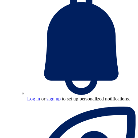
Log in
or
sign up
to set up personalized notifications.