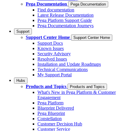
Pega Documentation
Pega Documentation
Find documentation
Latest Release Documentation
Pega Platform Support Guide
Pega Documentation Journeys
Support
Support Center Home
Support Center Home
Support Docs
Known Issues
Security Advisory
Resolved Issues
Installation and Update Roadmaps
Technical Communications
My Support Portal
Hubs
Products and Topics
Products and Topics
What's New in Pega Platform & Customer
Engagement
Pega Platform
Blueprint Delivered
Pega Blueprint
Constellation
Customer Decision Hub
Customer Service