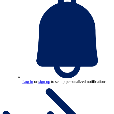
Log in
or
sign up
to set up personalized notifications.