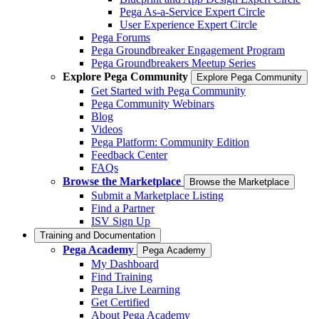
Pega As-a-Service Expert Circle
User Experience Expert Circle
Pega Forums
Pega Groundbreaker Engagement Program
Pega Groundbreakers Meetup Series
Explore Pega Community
Explore Pega Community
Get Started with Pega Community
Pega Community Webinars
Blog
Videos
Pega Platform: Community Edition
Feedback Center
FAQs
Browse the Marketplace
Browse the Marketplace
Submit a Marketplace Listing
Find a Partner
ISV Sign Up
Training and Documentation
Pega Academy
Pega Academy
My Dashboard
Find Training
Pega Live Learning
Get Certified
About Pega Academy