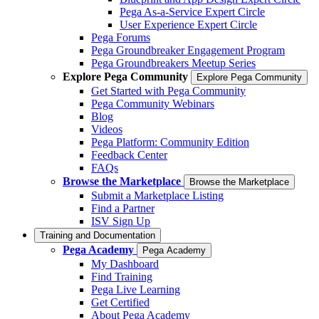
Pega As-a-Service Expert Circle
User Experience Expert Circle
Pega Forums
Pega Groundbreaker Engagement Program
Pega Groundbreakers Meetup Series
Explore Pega Community
Explore Pega Community
Get Started with Pega Community
Pega Community Webinars
Blog
Videos
Pega Platform: Community Edition
Feedback Center
FAQs
Browse the Marketplace
Browse the Marketplace
Submit a Marketplace Listing
Find a Partner
ISV Sign Up
Training and Documentation
Pega Academy
Pega Academy
My Dashboard
Find Training
Pega Live Learning
Get Certified
About Pega Academy