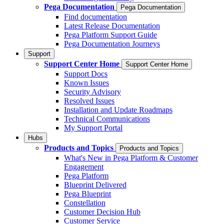
Pega Documentation
Pega Documentation
Find documentation
Latest Release Documentation
Pega Platform Support Guide
Pega Documentation Journeys
Support
Support Center Home
Support Center Home
Support Docs
Known Issues
Security Advisory
Resolved Issues
Installation and Update Roadmaps
Technical Communications
My Support Portal
Hubs
Products and Topics
Products and Topics
What's New in Pega Platform & Customer
Engagement
Pega Platform
Blueprint Delivered
Pega Blueprint
Constellation
Customer Decision Hub
Customer Service