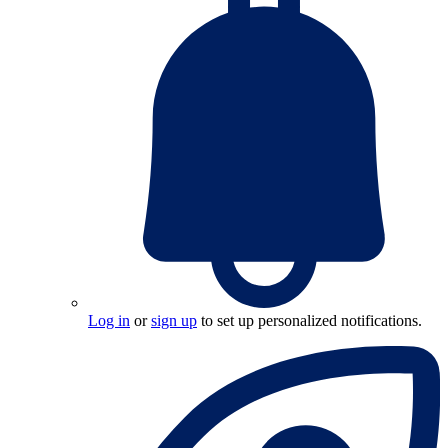
Log in
or
sign up
to set up personalized notifications.