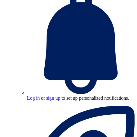
Log in
or
sign up
to set up personalized notifications.