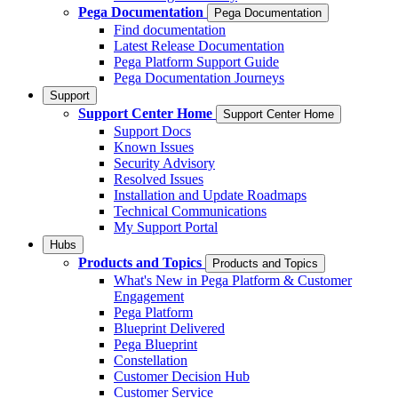
Pega Documentation
Pega Documentation
Find documentation
Latest Release Documentation
Pega Platform Support Guide
Pega Documentation Journeys
Support
Support Center Home
Support Center Home
Support Docs
Known Issues
Security Advisory
Resolved Issues
Installation and Update Roadmaps
Technical Communications
My Support Portal
Hubs
Products and Topics
Products and Topics
What's New in Pega Platform & Customer
Engagement
Pega Platform
Blueprint Delivered
Pega Blueprint
Constellation
Customer Decision Hub
Customer Service