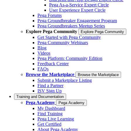
Pega As-a-Service Expert Circle
User Experience Expert Circle
Pega Forums
Pega Groundbreaker Engagement Program
Pega Groundbreakers Meetup Series
Explore Pega Community
Explore Pega Community
Get Started with Pega Community
Pega Community Webinars
Blog
Videos
Pega Platform: Community Edition
Feedback Center
FAQs
Browse the Marketplace
Browse the Marketplace
Submit a Marketplace Listing
Find a Partner
ISV Sign Up
Training and Documentation
Pega Academy
Pega Academy
My Dashboard
Find Training
Pega Live Learning
Get Certified
About Pega Academy