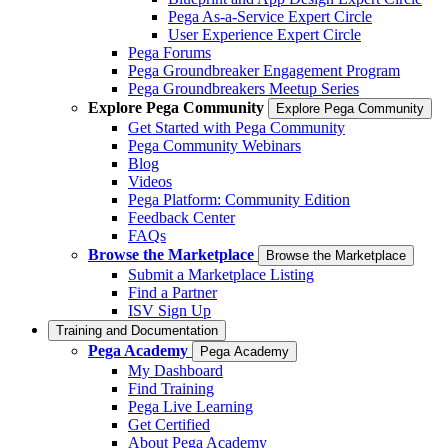
Pega As-a-Service Expert Circle
User Experience Expert Circle
Pega Forums
Pega Groundbreaker Engagement Program
Pega Groundbreakers Meetup Series
Explore Pega Community
Explore Pega Community
Get Started with Pega Community
Pega Community Webinars
Blog
Videos
Pega Platform: Community Edition
Feedback Center
FAQs
Browse the Marketplace
Browse the Marketplace
Submit a Marketplace Listing
Find a Partner
ISV Sign Up
Training and Documentation
Pega Academy
Pega Academy
My Dashboard
Find Training
Pega Live Learning
Get Certified
About Pega Academy