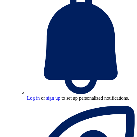
Log in
or
sign up
to set up personalized notifications.