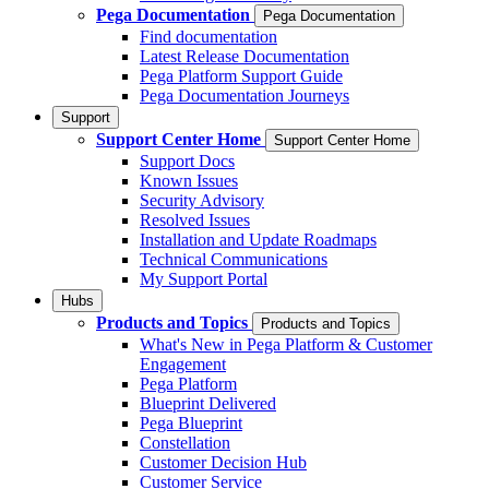
Pega Documentation
Pega Documentation
Find documentation
Latest Release Documentation
Pega Platform Support Guide
Pega Documentation Journeys
Support
Support Center Home
Support Center Home
Support Docs
Known Issues
Security Advisory
Resolved Issues
Installation and Update Roadmaps
Technical Communications
My Support Portal
Hubs
Products and Topics
Products and Topics
What's New in Pega Platform & Customer
Engagement
Pega Platform
Blueprint Delivered
Pega Blueprint
Constellation
Customer Decision Hub
Customer Service