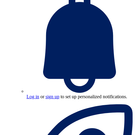
Log in
or
sign up
to set up personalized notifications.