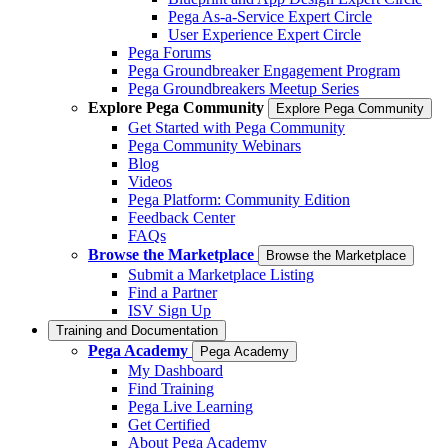
Pega As-a-Service Expert Circle
User Experience Expert Circle
Pega Forums
Pega Groundbreaker Engagement Program
Pega Groundbreakers Meetup Series
Explore Pega Community
Explore Pega Community
Get Started with Pega Community
Pega Community Webinars
Blog
Videos
Pega Platform: Community Edition
Feedback Center
FAQs
Browse the Marketplace
Browse the Marketplace
Submit a Marketplace Listing
Find a Partner
ISV Sign Up
Training and Documentation
Pega Academy
Pega Academy
My Dashboard
Find Training
Pega Live Learning
Get Certified
About Pega Academy