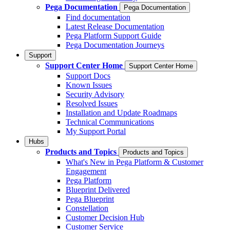
Pega Documentation
Pega Documentation
Find documentation
Latest Release Documentation
Pega Platform Support Guide
Pega Documentation Journeys
Support
Support Center Home
Support Center Home
Support Docs
Known Issues
Security Advisory
Resolved Issues
Installation and Update Roadmaps
Technical Communications
My Support Portal
Hubs
Products and Topics
Products and Topics
What's New in Pega Platform & Customer
Engagement
Pega Platform
Blueprint Delivered
Pega Blueprint
Constellation
Customer Decision Hub
Customer Service