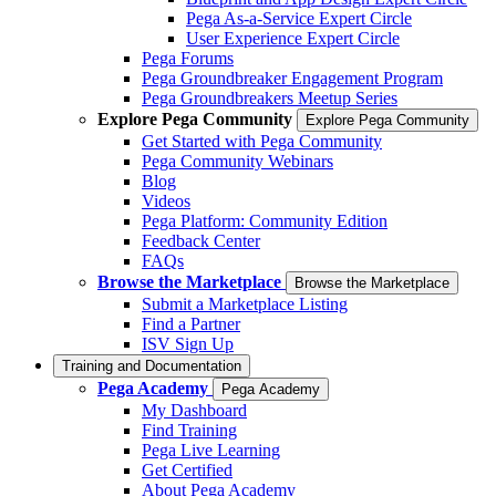
Pega As-a-Service Expert Circle
User Experience Expert Circle
Pega Forums
Pega Groundbreaker Engagement Program
Pega Groundbreakers Meetup Series
Explore Pega Community
Explore Pega Community
Get Started with Pega Community
Pega Community Webinars
Blog
Videos
Pega Platform: Community Edition
Feedback Center
FAQs
Browse the Marketplace
Browse the Marketplace
Submit a Marketplace Listing
Find a Partner
ISV Sign Up
Training and Documentation
Pega Academy
Pega Academy
My Dashboard
Find Training
Pega Live Learning
Get Certified
About Pega Academy