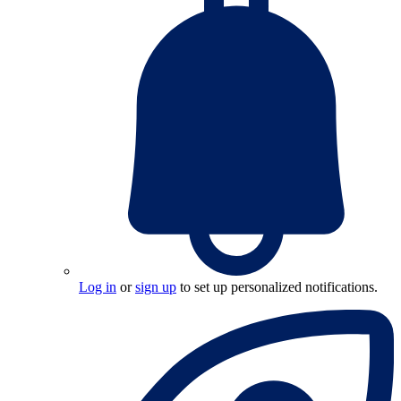
Log in
or
sign up
to set up personalized notifications.