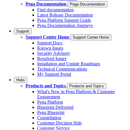
Pega Documentation
Pega Documentation
Find documentation
Latest Release Documentation
Pega Platform Support Guide
Pega Documentation Journeys
Support
Support Center Home
Support Center Home
Support Docs
Known Issues
Security Advisory
Resolved Issues
Installation and Update Roadmaps
Technical Communications
My Support Portal
Hubs
Products and Topics
Products and Topics
What's New in Pega Platform & Customer
Engagement
Pega Platform
Blueprint Delivered
Pega Blueprint
Constellation
Customer Decision Hub
Customer Service