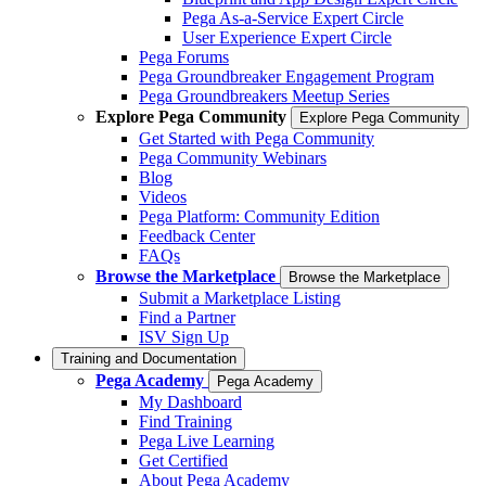
Pega As-a-Service Expert Circle
User Experience Expert Circle
Pega Forums
Pega Groundbreaker Engagement Program
Pega Groundbreakers Meetup Series
Explore Pega Community
Explore Pega Community
Get Started with Pega Community
Pega Community Webinars
Blog
Videos
Pega Platform: Community Edition
Feedback Center
FAQs
Browse the Marketplace
Browse the Marketplace
Submit a Marketplace Listing
Find a Partner
ISV Sign Up
Training and Documentation
Pega Academy
Pega Academy
My Dashboard
Find Training
Pega Live Learning
Get Certified
About Pega Academy