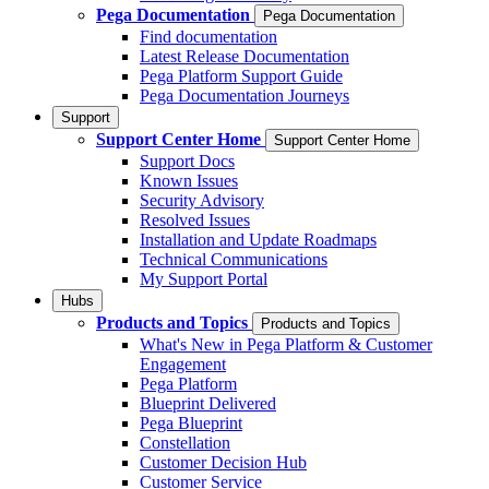
Pega Documentation
Pega Documentation
Find documentation
Latest Release Documentation
Pega Platform Support Guide
Pega Documentation Journeys
Support
Support Center Home
Support Center Home
Support Docs
Known Issues
Security Advisory
Resolved Issues
Installation and Update Roadmaps
Technical Communications
My Support Portal
Hubs
Products and Topics
Products and Topics
What's New in Pega Platform & Customer
Engagement
Pega Platform
Blueprint Delivered
Pega Blueprint
Constellation
Customer Decision Hub
Customer Service