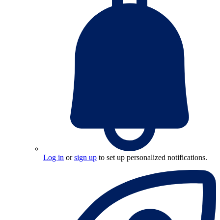
Log in
or
sign up
to set up personalized notifications.