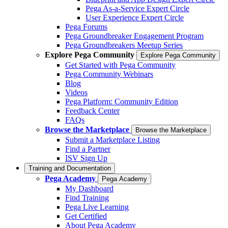
Pega As-a-Service Expert Circle
User Experience Expert Circle
Pega Forums
Pega Groundbreaker Engagement Program
Pega Groundbreakers Meetup Series
Explore Pega Community
Explore Pega Community
Get Started with Pega Community
Pega Community Webinars
Blog
Videos
Pega Platform: Community Edition
Feedback Center
FAQs
Browse the Marketplace
Browse the Marketplace
Submit a Marketplace Listing
Find a Partner
ISV Sign Up
Training and Documentation
Pega Academy
Pega Academy
My Dashboard
Find Training
Pega Live Learning
Get Certified
About Pega Academy