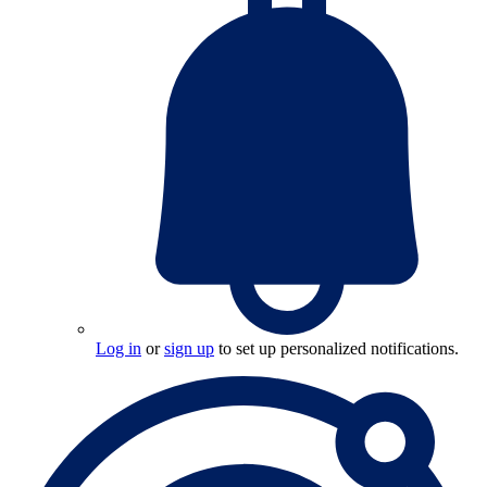
Log in
or
sign up
to set up personalized notifications.