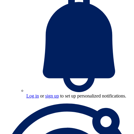
Log in
or
sign up
to set up personalized notifications.