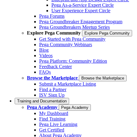
Pega As-a-Service Expert Circle
User Experience Expert Circle
Pega Forums
Pega Groundbreaker Engagement Program
Pega Groundbreakers Meetup Series
Explore Pega Community
Explore Pega Community
Get Started with Pega Community
Pega Community Webinars
Blog
Videos
Pega Platform: Community Edition
Feedback Center
FAQs
Browse the Marketplace
Browse the Marketplace
Submit a Marketplace Listing
Find a Partner
ISV Sign Up
Training and Documentation
Pega Academy
Pega Academy
My Dashboard
Find Training
Pega Live Learning
Get Certified
About Pega Academy