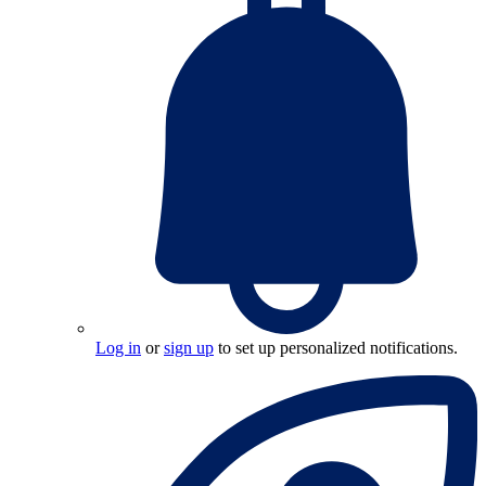
Log in
or
sign up
to set up personalized notifications.