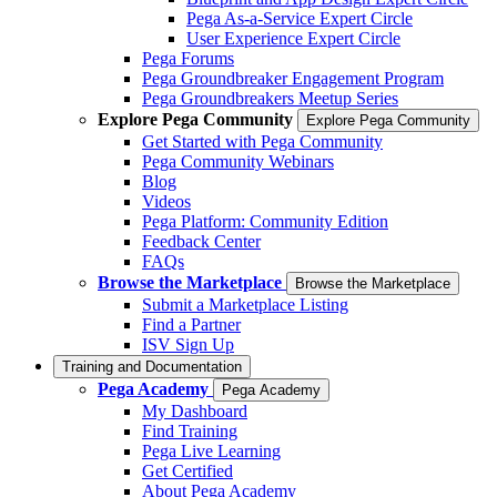
Pega As-a-Service Expert Circle
User Experience Expert Circle
Pega Forums
Pega Groundbreaker Engagement Program
Pega Groundbreakers Meetup Series
Explore Pega Community
Explore Pega Community
Get Started with Pega Community
Pega Community Webinars
Blog
Videos
Pega Platform: Community Edition
Feedback Center
FAQs
Browse the Marketplace
Browse the Marketplace
Submit a Marketplace Listing
Find a Partner
ISV Sign Up
Training and Documentation
Pega Academy
Pega Academy
My Dashboard
Find Training
Pega Live Learning
Get Certified
About Pega Academy