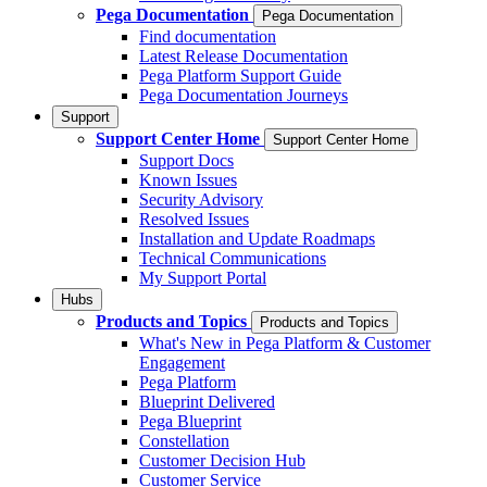
Pega Documentation
Pega Documentation
Find documentation
Latest Release Documentation
Pega Platform Support Guide
Pega Documentation Journeys
Support
Support Center Home
Support Center Home
Support Docs
Known Issues
Security Advisory
Resolved Issues
Installation and Update Roadmaps
Technical Communications
My Support Portal
Hubs
Products and Topics
Products and Topics
What's New in Pega Platform & Customer
Engagement
Pega Platform
Blueprint Delivered
Pega Blueprint
Constellation
Customer Decision Hub
Customer Service