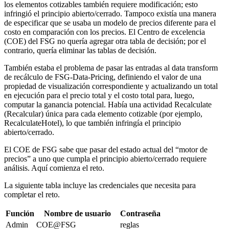
los elementos cotizables también requiere modificación; esto
infringió el principio abierto/cerrado. Tampoco existía una manera
de especificar que se usaba un modelo de precios diferente para el
costo en comparación con los precios. El Centro de excelencia
(COE) del FSG no quería agregar otra tabla de decisión; por el
contrario, quería eliminar las tablas de decisión
.
También estaba el problema de pasar las entradas al data transform
de recálculo de FSG-Data-Pricing, definiendo el valor de una
propiedad de visualización correspondiente y actualizando un total
en ejecución para el precio total y el costo total para, luego,
computar la ganancia potencial. Había una actividad Recalculate
(Recalcular) única para cada elemento cotizable (por ejemplo,
RecalculateHotel), lo que también infringía el principio
abierto/cerrado
.
El COE de FSG sabe que pasar del estado actual del “motor de
precios” a uno que cumpla el principio abierto/cerrado requiere
análisis. Aquí comienza el reto.
La siguiente tabla incluye las credenciales que necesita para
completar el reto.
Función
Nombre de usuario
Contraseña
Admin
COE@FSG
reglas