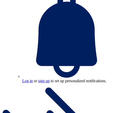
Log in
or
sign up
to set up personalized notifications.