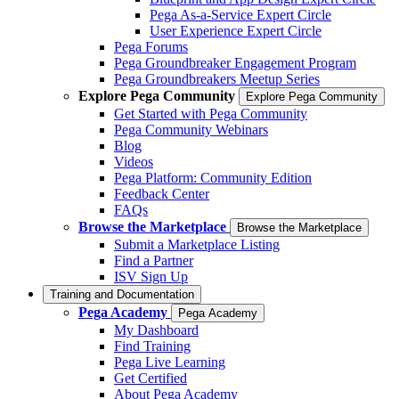
Pega As-a-Service Expert Circle
User Experience Expert Circle
Pega Forums
Pega Groundbreaker Engagement Program
Pega Groundbreakers Meetup Series
Explore Pega Community
Explore Pega Community
Get Started with Pega Community
Pega Community Webinars
Blog
Videos
Pega Platform: Community Edition
Feedback Center
FAQs
Browse the Marketplace
Browse the Marketplace
Submit a Marketplace Listing
Find a Partner
ISV Sign Up
Training and Documentation
Pega Academy
Pega Academy
My Dashboard
Find Training
Pega Live Learning
Get Certified
About Pega Academy