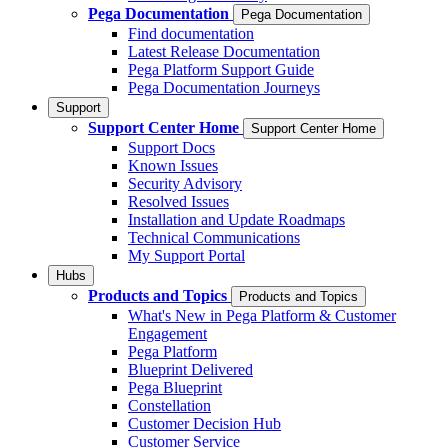
Pega Documentation
Pega Documentation
Find documentation
Latest Release Documentation
Pega Platform Support Guide
Pega Documentation Journeys
Support
Support Center Home
Support Center Home
Support Docs
Known Issues
Security Advisory
Resolved Issues
Installation and Update Roadmaps
Technical Communications
My Support Portal
Hubs
Products and Topics
Products and Topics
What's New in Pega Platform & Customer
Engagement
Pega Platform
Blueprint Delivered
Pega Blueprint
Constellation
Customer Decision Hub
Customer Service