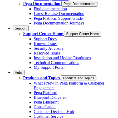
Pega Documentation
Pega Documentation
Find documentation
Latest Release Documentation
Pega Platform Support Guide
Pega Documentation Journeys
Support
Support Center Home
Support Center Home
Support Docs
Known Issues
Security Advisory
Resolved Issues
Installation and Update Roadmaps
Technical Communications
My Support Portal
Hubs
Products and Topics
Products and Topics
What's New in Pega Platform & Customer
Engagement
Pega Platform
Blueprint Delivered
Pega Blueprint
Constellation
Customer Decision Hub
Customer Service