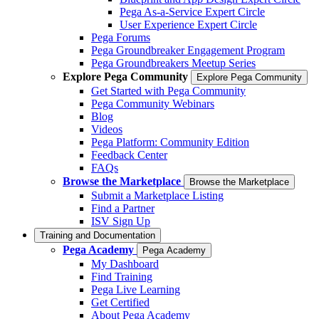
Pega As-a-Service Expert Circle
User Experience Expert Circle
Pega Forums
Pega Groundbreaker Engagement Program
Pega Groundbreakers Meetup Series
Explore Pega Community
Explore Pega Community
Get Started with Pega Community
Pega Community Webinars
Blog
Videos
Pega Platform: Community Edition
Feedback Center
FAQs
Browse the Marketplace
Browse the Marketplace
Submit a Marketplace Listing
Find a Partner
ISV Sign Up
Training and Documentation
Pega Academy
Pega Academy
My Dashboard
Find Training
Pega Live Learning
Get Certified
About Pega Academy