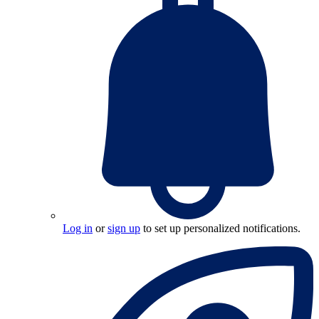
Log in
or
sign up
to set up personalized notifications.