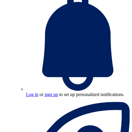
Log in
or
sign up
to set up personalized notifications.