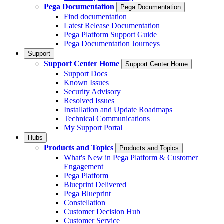
Pega Documentation
Pega Documentation
Find documentation
Latest Release Documentation
Pega Platform Support Guide
Pega Documentation Journeys
Support
Support Center Home
Support Center Home
Support Docs
Known Issues
Security Advisory
Resolved Issues
Installation and Update Roadmaps
Technical Communications
My Support Portal
Hubs
Products and Topics
Products and Topics
What's New in Pega Platform & Customer
Engagement
Pega Platform
Blueprint Delivered
Pega Blueprint
Constellation
Customer Decision Hub
Customer Service