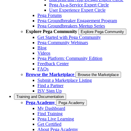
Pega As-a-Service Expert Circle
User Experience Expert Circle
Pega Forums
Pega Groundbreaker Engagement Program
Pega Groundbreakers Meetup Series
Explore Pega Community
Explore Pega Community
Get Started with Pega Community
Pega Community Webinars
Blog
Videos
Pega Platform: Community Edition
Feedback Center
FAQs
Browse the Marketplace
Browse the Marketplace
Submit a Marketplace Listing
Find a Partner
ISV Sign Up
Training and Documentation
Pega Academy
Pega Academy
My Dashboard
Find Training
Pega Live Learning
Get Certified
About Pega Academy