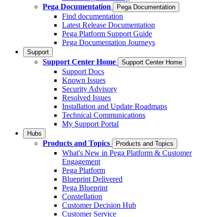
Pega Documentation
Pega Documentation
Find documentation
Latest Release Documentation
Pega Platform Support Guide
Pega Documentation Journeys
Support
Support Center Home
Support Center Home
Support Docs
Known Issues
Security Advisory
Resolved Issues
Installation and Update Roadmaps
Technical Communications
My Support Portal
Hubs
Products and Topics
Products and Topics
What's New in Pega Platform & Customer
Engagement
Pega Platform
Blueprint Delivered
Pega Blueprint
Constellation
Customer Decision Hub
Customer Service