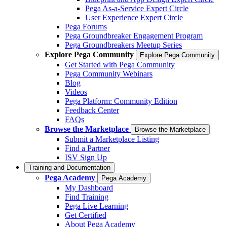
Pega As-a-Service Expert Circle
User Experience Expert Circle
Pega Forums
Pega Groundbreaker Engagement Program
Pega Groundbreakers Meetup Series
Explore Pega Community
Explore Pega Community
Get Started with Pega Community
Pega Community Webinars
Blog
Videos
Pega Platform: Community Edition
Feedback Center
FAQs
Browse the Marketplace
Browse the Marketplace
Submit a Marketplace Listing
Find a Partner
ISV Sign Up
Training and Documentation
Pega Academy
Pega Academy
My Dashboard
Find Training
Pega Live Learning
Get Certified
About Pega Academy