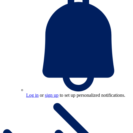
Log in
or
sign up
to set up personalized notifications.