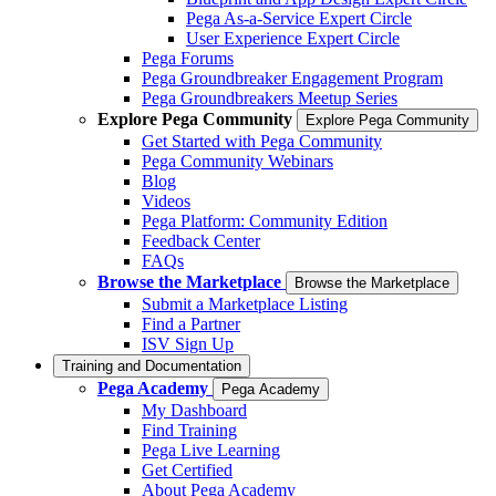
Pega As-a-Service Expert Circle
User Experience Expert Circle
Pega Forums
Pega Groundbreaker Engagement Program
Pega Groundbreakers Meetup Series
Explore Pega Community
Explore Pega Community
Get Started with Pega Community
Pega Community Webinars
Blog
Videos
Pega Platform: Community Edition
Feedback Center
FAQs
Browse the Marketplace
Browse the Marketplace
Submit a Marketplace Listing
Find a Partner
ISV Sign Up
Training and Documentation
Pega Academy
Pega Academy
My Dashboard
Find Training
Pega Live Learning
Get Certified
About Pega Academy