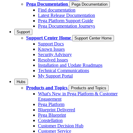
Pega Documentation
Pega Documentation
Find documentation
Latest Release Documentation
Pega Platform Support Guide
Pega Documentation Journeys
Support
Support Center Home
Support Center Home
Support Docs
Known Issues
Security Advisory
Resolved Issues
Installation and Update Roadmaps
Technical Communications
My Support Portal
Hubs
Products and Topics
Products and Topics
What's New in Pega Platform & Customer
Engagement
Pega Platform
Blueprint Delivered
Pega Blueprint
Constellation
Customer Decision Hub
Customer Service