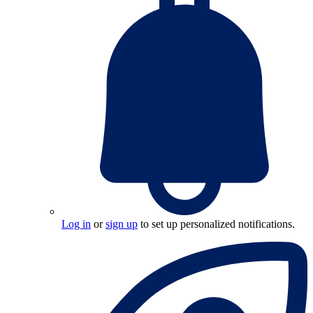
Log in
or
sign up
to set up personalized notifications.