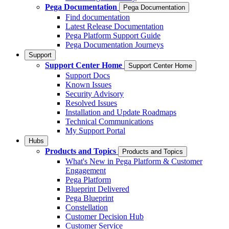
Pega Documentation
Pega Documentation
Find documentation
Latest Release Documentation
Pega Platform Support Guide
Pega Documentation Journeys
Support
Support Center Home
Support Center Home
Support Docs
Known Issues
Security Advisory
Resolved Issues
Installation and Update Roadmaps
Technical Communications
My Support Portal
Hubs
Products and Topics
Products and Topics
What's New in Pega Platform & Customer
Engagement
Pega Platform
Blueprint Delivered
Pega Blueprint
Constellation
Customer Decision Hub
Customer Service