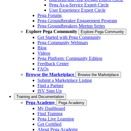
Pega As-a-Service Expert Circle
User Experience Expert Circle
Pega Forums
Pega Groundbreaker Engagement Program
Pega Groundbreakers Meetup Series
Explore Pega Community
Explore Pega Community
Get Started with Pega Community
Pega Community Webinars
Blog
Videos
Pega Platform: Community Edition
Feedback Center
FAQs
Browse the Marketplace
Browse the Marketplace
Submit a Marketplace Listing
Find a Partner
ISV Sign Up
Training and Documentation
Pega Academy
Pega Academy
My Dashboard
Find Training
Pega Live Learning
Get Certified
About Pega Academy