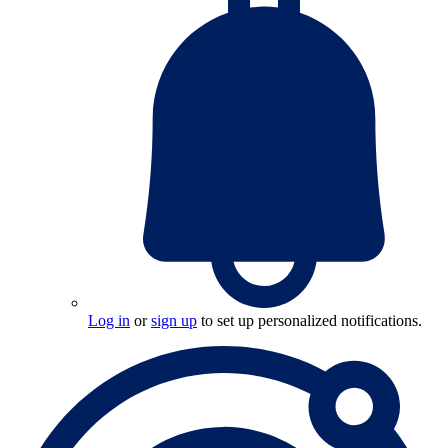
Log in
or
sign up
to set up personalized notifications.