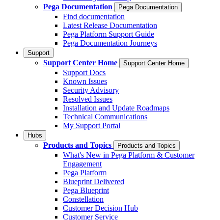
Pega Documentation
Pega Documentation
Find documentation
Latest Release Documentation
Pega Platform Support Guide
Pega Documentation Journeys
Support
Support Center Home
Support Center Home
Support Docs
Known Issues
Security Advisory
Resolved Issues
Installation and Update Roadmaps
Technical Communications
My Support Portal
Hubs
Products and Topics
Products and Topics
What's New in Pega Platform & Customer
Engagement
Pega Platform
Blueprint Delivered
Pega Blueprint
Constellation
Customer Decision Hub
Customer Service