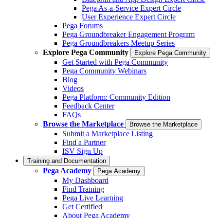
Pega As-a-Service Expert Circle
User Experience Expert Circle
Pega Forums
Pega Groundbreaker Engagement Program
Pega Groundbreakers Meetup Series
Explore Pega Community
Explore Pega Community
Get Started with Pega Community
Pega Community Webinars
Blog
Videos
Pega Platform: Community Edition
Feedback Center
FAQs
Browse the Marketplace
Browse the Marketplace
Submit a Marketplace Listing
Find a Partner
ISV Sign Up
Training and Documentation
Pega Academy
Pega Academy
My Dashboard
Find Training
Pega Live Learning
Get Certified
About Pega Academy