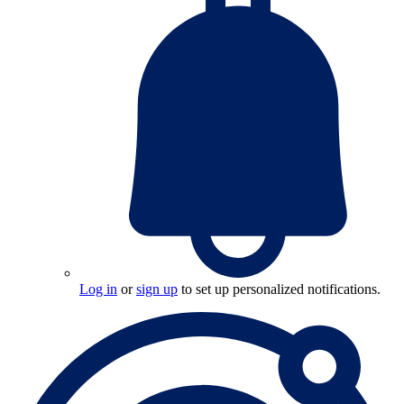
Log in
or
sign up
to set up personalized notifications.