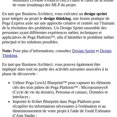
Minimum Lovable Products (MLP) dans le cadre de la feuille
de route (roadmap) des MLP du projet.
En tant que Business Architect, vous exécutez un
design sprint
pour intégrer au projet le
design thinking
, une bonne pratique de
Pega Express axée sur une approche créative et centrée sur l’humain
de la résolution des problèmes. Un Design Sprint rassemble des
personnes ayant différentes expériences métier, techniques et
applicatives de Pega Platform™, afin d’identifier le problème métier
principal et les solutions possibles.
Note:
Pour plus d’informations, consultez
Design Sprint
et
Design
Thinking
.
En tant que Business Architect, vous pouvez également être
impliqué dans tout ou partie des activités suivantes associées à la
phase de découverte :
Utiliser Pega GenAI Blueprint™ pour capturer les éléments
clés des trois piliers de Pega Platform™ : Microjourneys®
(Cycle de vie du dossier), Personas et canaux, Données et
interfaces ;
Importer le fichier Blueprint dans Pega Platform pour
récupérer les informations nécessaires à l'estimation et au
dimensionnement de votre projet à l'aide de l'outil Estimator
d’App Studio ;