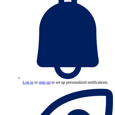
Log in
or
sign up
to set up personalized notifications.