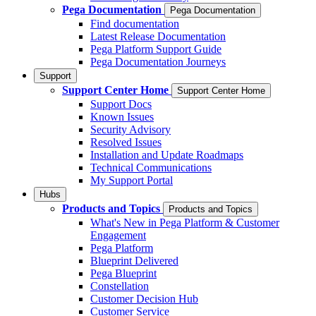
Pega Documentation
Pega Documentation
Find documentation
Latest Release Documentation
Pega Platform Support Guide
Pega Documentation Journeys
Support
Support Center Home
Support Center Home
Support Docs
Known Issues
Security Advisory
Resolved Issues
Installation and Update Roadmaps
Technical Communications
My Support Portal
Hubs
Products and Topics
Products and Topics
What's New in Pega Platform & Customer
Engagement
Pega Platform
Blueprint Delivered
Pega Blueprint
Constellation
Customer Decision Hub
Customer Service