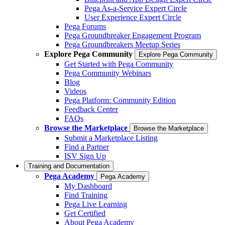
Pega As-a-Service Expert Circle
User Experience Expert Circle
Pega Forums
Pega Groundbreaker Engagement Program
Pega Groundbreakers Meetup Series
Explore Pega Community
Explore Pega Community
Get Started with Pega Community
Pega Community Webinars
Blog
Videos
Pega Platform: Community Edition
Feedback Center
FAQs
Browse the Marketplace
Browse the Marketplace
Submit a Marketplace Listing
Find a Partner
ISV Sign Up
Training and Documentation
Pega Academy
Pega Academy
My Dashboard
Find Training
Pega Live Learning
Get Certified
About Pega Academy