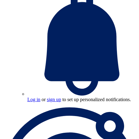
Log in
or
sign up
to set up personalized notifications.