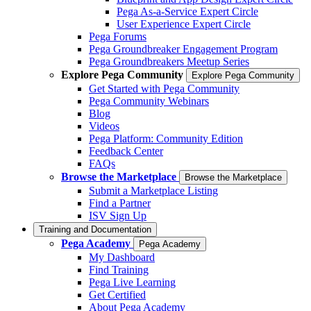
Pega As-a-Service Expert Circle
User Experience Expert Circle
Pega Forums
Pega Groundbreaker Engagement Program
Pega Groundbreakers Meetup Series
Explore Pega Community
Explore Pega Community
Get Started with Pega Community
Pega Community Webinars
Blog
Videos
Pega Platform: Community Edition
Feedback Center
FAQs
Browse the Marketplace
Browse the Marketplace
Submit a Marketplace Listing
Find a Partner
ISV Sign Up
Training and Documentation
Pega Academy
Pega Academy
My Dashboard
Find Training
Pega Live Learning
Get Certified
About Pega Academy