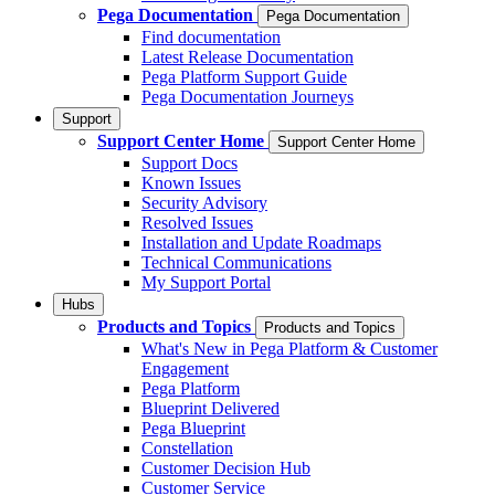
Pega Documentation
Pega Documentation
Find documentation
Latest Release Documentation
Pega Platform Support Guide
Pega Documentation Journeys
Support
Support Center Home
Support Center Home
Support Docs
Known Issues
Security Advisory
Resolved Issues
Installation and Update Roadmaps
Technical Communications
My Support Portal
Hubs
Products and Topics
Products and Topics
What's New in Pega Platform & Customer
Engagement
Pega Platform
Blueprint Delivered
Pega Blueprint
Constellation
Customer Decision Hub
Customer Service