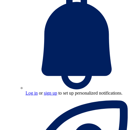
Log in
or
sign up
to set up personalized notifications.