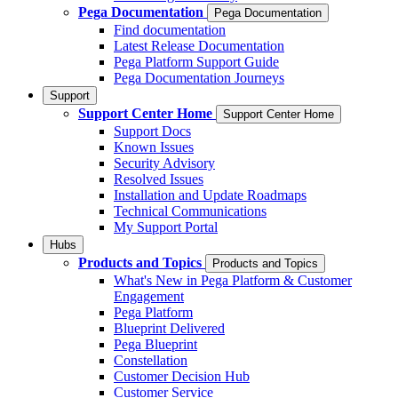
Pega Documentation
Pega Documentation
Find documentation
Latest Release Documentation
Pega Platform Support Guide
Pega Documentation Journeys
Support
Support Center Home
Support Center Home
Support Docs
Known Issues
Security Advisory
Resolved Issues
Installation and Update Roadmaps
Technical Communications
My Support Portal
Hubs
Products and Topics
Products and Topics
What's New in Pega Platform & Customer
Engagement
Pega Platform
Blueprint Delivered
Pega Blueprint
Constellation
Customer Decision Hub
Customer Service