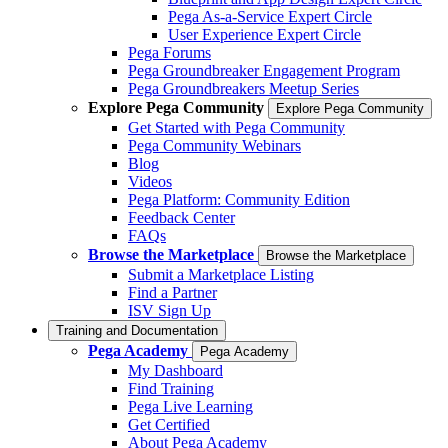
Pega As-a-Service Expert Circle
User Experience Expert Circle
Pega Forums
Pega Groundbreaker Engagement Program
Pega Groundbreakers Meetup Series
Explore Pega Community
Explore Pega Community
Get Started with Pega Community
Pega Community Webinars
Blog
Videos
Pega Platform: Community Edition
Feedback Center
FAQs
Browse the Marketplace
Browse the Marketplace
Submit a Marketplace Listing
Find a Partner
ISV Sign Up
Training and Documentation
Pega Academy
Pega Academy
My Dashboard
Find Training
Pega Live Learning
Get Certified
About Pega Academy