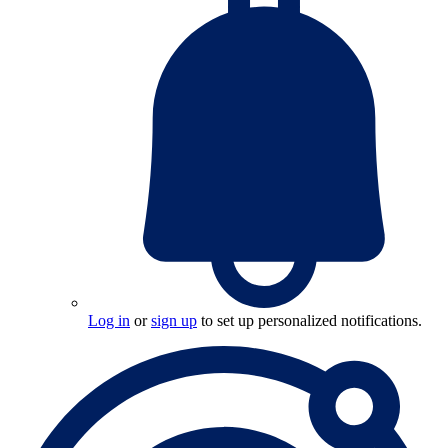
Log in
or
sign up
to set up personalized notifications.