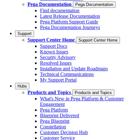
Pega Documentation
Pega Documentation
Find documentation
Latest Release Documentation
Pega Platform Support Guide
Pega Documentation Journeys
Support
Support Center Home
Support Center Home
Support Docs
Known Issues
Security Advisory
Resolved Issues
Installation and Update Roadmaps
Technical Communications
My Support Portal
Hubs
Products and Topics
Products and Topics
What's New in Pega Platform & Customer
Engagement
Pega Platform
Blueprint Delivered
Pega Blueprint
Constellation
Customer Decision Hub
Customer Service