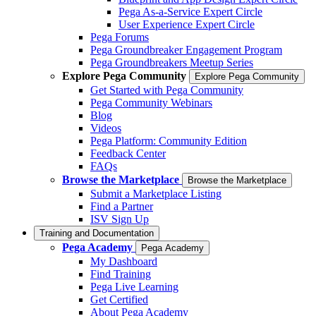
Pega As-a-Service Expert Circle
User Experience Expert Circle
Pega Forums
Pega Groundbreaker Engagement Program
Pega Groundbreakers Meetup Series
Explore Pega Community
Explore Pega Community
Get Started with Pega Community
Pega Community Webinars
Blog
Videos
Pega Platform: Community Edition
Feedback Center
FAQs
Browse the Marketplace
Browse the Marketplace
Submit a Marketplace Listing
Find a Partner
ISV Sign Up
Training and Documentation
Pega Academy
Pega Academy
My Dashboard
Find Training
Pega Live Learning
Get Certified
About Pega Academy