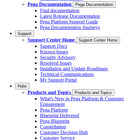
Pega Documentation
Pega Documentation
Find documentation
Latest Release Documentation
Pega Platform Support Guide
Pega Documentation Journeys
Support
Support Center Home
Support Center Home
Support Docs
Known Issues
Security Advisory
Resolved Issues
Installation and Update Roadmaps
Technical Communications
My Support Portal
Hubs
Products and Topics
Products and Topics
What's New in Pega Platform & Customer
Engagement
Pega Platform
Blueprint Delivered
Pega Blueprint
Constellation
Customer Decision Hub
Customer Service