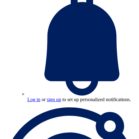
Log in
or
sign up
to set up personalized notifications.