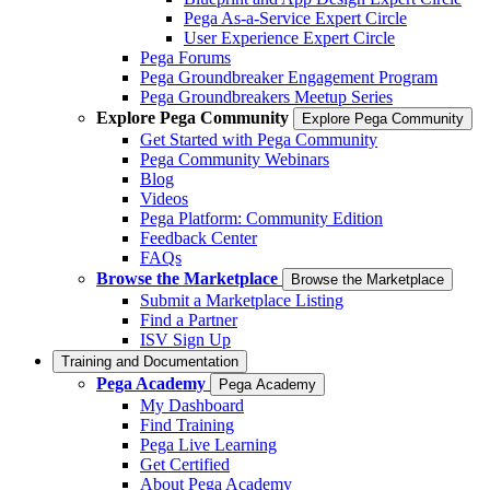
Pega As-a-Service Expert Circle
User Experience Expert Circle
Pega Forums
Pega Groundbreaker Engagement Program
Pega Groundbreakers Meetup Series
Explore Pega Community
Explore Pega Community
Get Started with Pega Community
Pega Community Webinars
Blog
Videos
Pega Platform: Community Edition
Feedback Center
FAQs
Browse the Marketplace
Browse the Marketplace
Submit a Marketplace Listing
Find a Partner
ISV Sign Up
Training and Documentation
Pega Academy
Pega Academy
My Dashboard
Find Training
Pega Live Learning
Get Certified
About Pega Academy