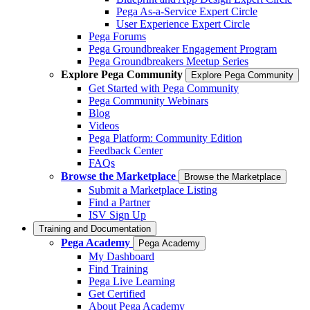
Pega As-a-Service Expert Circle
User Experience Expert Circle
Pega Forums
Pega Groundbreaker Engagement Program
Pega Groundbreakers Meetup Series
Explore Pega Community
Explore Pega Community
Get Started with Pega Community
Pega Community Webinars
Blog
Videos
Pega Platform: Community Edition
Feedback Center
FAQs
Browse the Marketplace
Browse the Marketplace
Submit a Marketplace Listing
Find a Partner
ISV Sign Up
Training and Documentation
Pega Academy
Pega Academy
My Dashboard
Find Training
Pega Live Learning
Get Certified
About Pega Academy