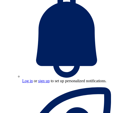
Log in
or
sign up
to set up personalized notifications.