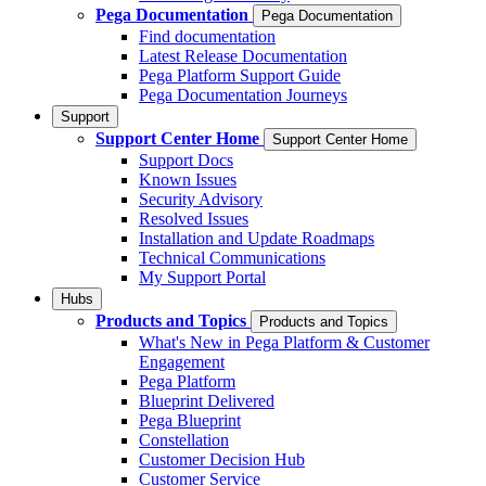
Pega Documentation
Pega Documentation
Find documentation
Latest Release Documentation
Pega Platform Support Guide
Pega Documentation Journeys
Support
Support Center Home
Support Center Home
Support Docs
Known Issues
Security Advisory
Resolved Issues
Installation and Update Roadmaps
Technical Communications
My Support Portal
Hubs
Products and Topics
Products and Topics
What's New in Pega Platform & Customer
Engagement
Pega Platform
Blueprint Delivered
Pega Blueprint
Constellation
Customer Decision Hub
Customer Service