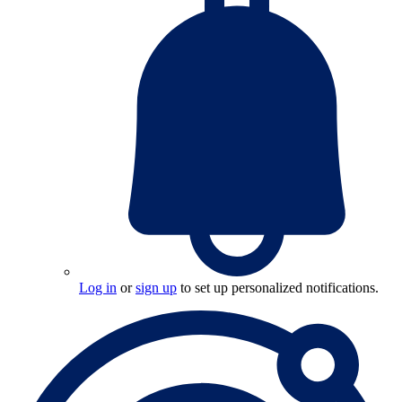
Log in
or
sign up
to set up personalized notifications.