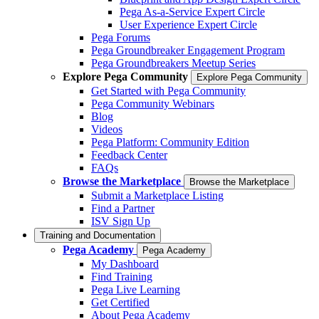
Pega As-a-Service Expert Circle
User Experience Expert Circle
Pega Forums
Pega Groundbreaker Engagement Program
Pega Groundbreakers Meetup Series
Explore Pega Community
Explore Pega Community
Get Started with Pega Community
Pega Community Webinars
Blog
Videos
Pega Platform: Community Edition
Feedback Center
FAQs
Browse the Marketplace
Browse the Marketplace
Submit a Marketplace Listing
Find a Partner
ISV Sign Up
Training and Documentation
Pega Academy
Pega Academy
My Dashboard
Find Training
Pega Live Learning
Get Certified
About Pega Academy