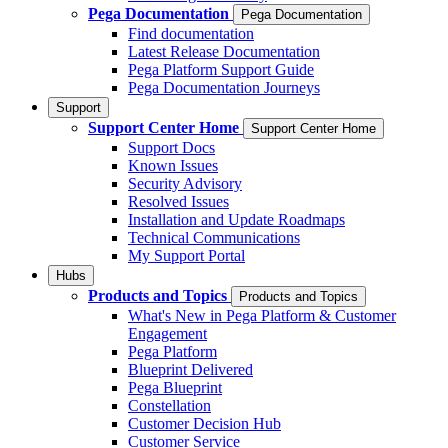
Pega Documentation
Pega Documentation
Find documentation
Latest Release Documentation
Pega Platform Support Guide
Pega Documentation Journeys
Support
Support Center Home
Support Center Home
Support Docs
Known Issues
Security Advisory
Resolved Issues
Installation and Update Roadmaps
Technical Communications
My Support Portal
Hubs
Products and Topics
Products and Topics
What's New in Pega Platform & Customer
Engagement
Pega Platform
Blueprint Delivered
Pega Blueprint
Constellation
Customer Decision Hub
Customer Service