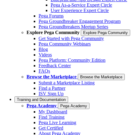
Pega As-a-Service Expert Circle
User Experience Expert Circle
Pega Forums
Pega Groundbreaker Engagement Program
Pega Groundbreakers Meetup Series
Explore Pega Community
Explore Pega Community
Get Started with Pega Community
Pega Community Webinars
Blog
Videos
Pega Platform: Community Edition
Feedback Center
FAQs
Browse the Marketplace
Browse the Marketplace
Submit a Marketplace Listing
Find a Partner
ISV Sign Up
Training and Documentation
Pega Academy
Pega Academy
My Dashboard
Find Training
Pega Live Learning
Get Certified
About Pega Academy