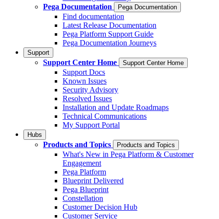
Pega Documentation
Pega Documentation
Find documentation
Latest Release Documentation
Pega Platform Support Guide
Pega Documentation Journeys
Support
Support Center Home
Support Center Home
Support Docs
Known Issues
Security Advisory
Resolved Issues
Installation and Update Roadmaps
Technical Communications
My Support Portal
Hubs
Products and Topics
Products and Topics
What's New in Pega Platform & Customer
Engagement
Pega Platform
Blueprint Delivered
Pega Blueprint
Constellation
Customer Decision Hub
Customer Service