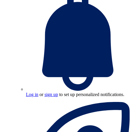
Log in
or
sign up
to set up personalized notifications.