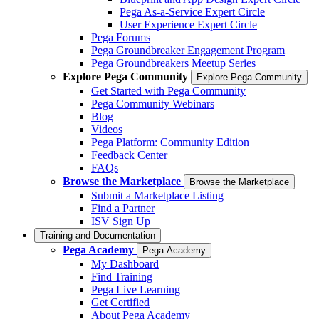
Pega As-a-Service Expert Circle
User Experience Expert Circle
Pega Forums
Pega Groundbreaker Engagement Program
Pega Groundbreakers Meetup Series
Explore Pega Community
Explore Pega Community
Get Started with Pega Community
Pega Community Webinars
Blog
Videos
Pega Platform: Community Edition
Feedback Center
FAQs
Browse the Marketplace
Browse the Marketplace
Submit a Marketplace Listing
Find a Partner
ISV Sign Up
Training and Documentation
Pega Academy
Pega Academy
My Dashboard
Find Training
Pega Live Learning
Get Certified
About Pega Academy