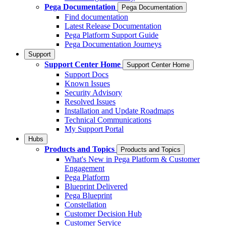
Pega Documentation
Pega Documentation
Find documentation
Latest Release Documentation
Pega Platform Support Guide
Pega Documentation Journeys
Support
Support Center Home
Support Center Home
Support Docs
Known Issues
Security Advisory
Resolved Issues
Installation and Update Roadmaps
Technical Communications
My Support Portal
Hubs
Products and Topics
Products and Topics
What's New in Pega Platform & Customer
Engagement
Pega Platform
Blueprint Delivered
Pega Blueprint
Constellation
Customer Decision Hub
Customer Service