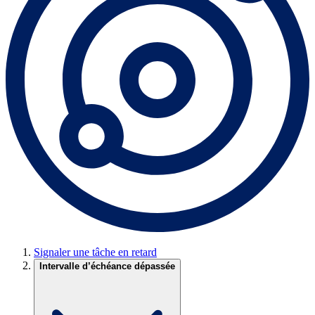
Signaler une tâche en retard
Intervalle d’échéance dépassée