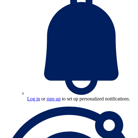
Log in
or
sign up
to set up personalized notifications.