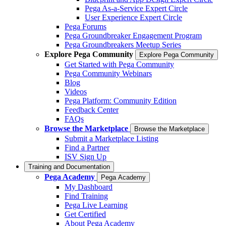
Pega As-a-Service Expert Circle
User Experience Expert Circle
Pega Forums
Pega Groundbreaker Engagement Program
Pega Groundbreakers Meetup Series
Explore Pega Community
Explore Pega Community
Get Started with Pega Community
Pega Community Webinars
Blog
Videos
Pega Platform: Community Edition
Feedback Center
FAQs
Browse the Marketplace
Browse the Marketplace
Submit a Marketplace Listing
Find a Partner
ISV Sign Up
Training and Documentation
Pega Academy
Pega Academy
My Dashboard
Find Training
Pega Live Learning
Get Certified
About Pega Academy