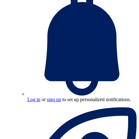
Log in
or
sign up
to set up personalized notifications.