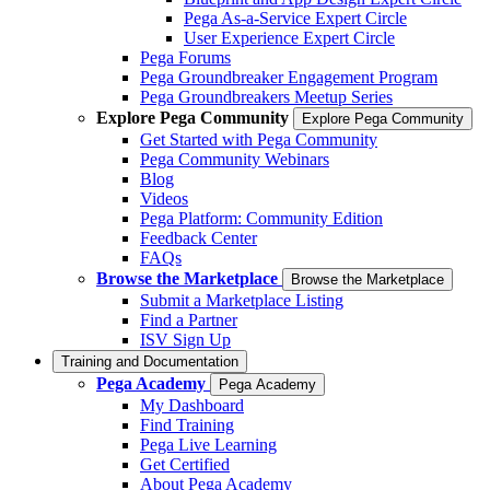
Pega As-a-Service Expert Circle
User Experience Expert Circle
Pega Forums
Pega Groundbreaker Engagement Program
Pega Groundbreakers Meetup Series
Explore Pega Community
Explore Pega Community
Get Started with Pega Community
Pega Community Webinars
Blog
Videos
Pega Platform: Community Edition
Feedback Center
FAQs
Browse the Marketplace
Browse the Marketplace
Submit a Marketplace Listing
Find a Partner
ISV Sign Up
Training and Documentation
Pega Academy
Pega Academy
My Dashboard
Find Training
Pega Live Learning
Get Certified
About Pega Academy