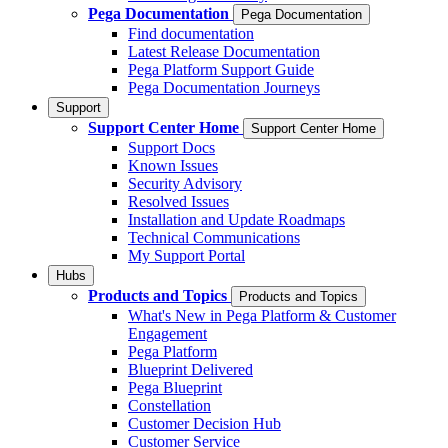
Pega Documentation
Pega Documentation
Find documentation
Latest Release Documentation
Pega Platform Support Guide
Pega Documentation Journeys
Support
Support Center Home
Support Center Home
Support Docs
Known Issues
Security Advisory
Resolved Issues
Installation and Update Roadmaps
Technical Communications
My Support Portal
Hubs
Products and Topics
Products and Topics
What's New in Pega Platform & Customer
Engagement
Pega Platform
Blueprint Delivered
Pega Blueprint
Constellation
Customer Decision Hub
Customer Service