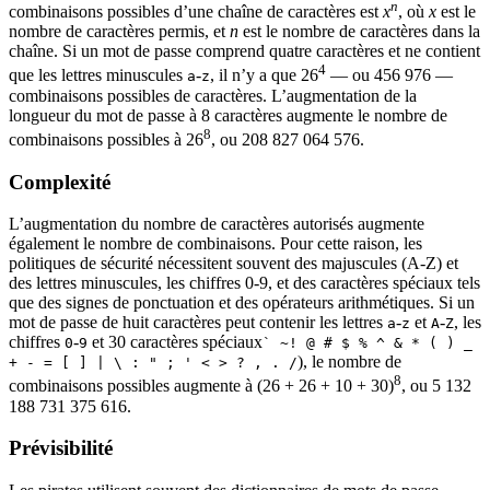
n
combinaisons possibles d’une chaîne de caractères est
x
, où
x
est le
nombre de caractères permis, et
n
est le nombre de caractères dans la
chaîne. Si un mot de passe comprend quatre caractères et ne contient
4
que les lettres minuscules
-
, il n’y a que 26
— ou 456 976 —
a
z
combinaisons possibles de caractères. L’augmentation de la
longueur du mot de passe à 8 caractères augmente le nombre de
8
combinaisons possibles à 26
, ou 208 827 064 576.
Complexité
L’augmentation du nombre de caractères autorisés augmente
également le nombre de combinaisons. Pour cette raison, les
politiques de sécurité nécessitent souvent des majuscules (A-Z) et
des lettres minuscules, les chiffres 0-9, et des caractères spéciaux tels
que des signes de ponctuation et des opérateurs arithmétiques. Si un
mot de passe de huit caractères peut contenir les lettres
-
et
-
, les
a
z
A
Z
chiffres
-
et 30 caractères spéciaux
0
9
` ~! @ # $ % ^ & * ( ) _
), le nombre de
+ - = [ ] | \ : " ; ' < > ? , . /
8
combinaisons possibles augmente à (26 + 26 + 10 + 30)
, ou 5 132
188 731 375 616‬.
Prévisibilité