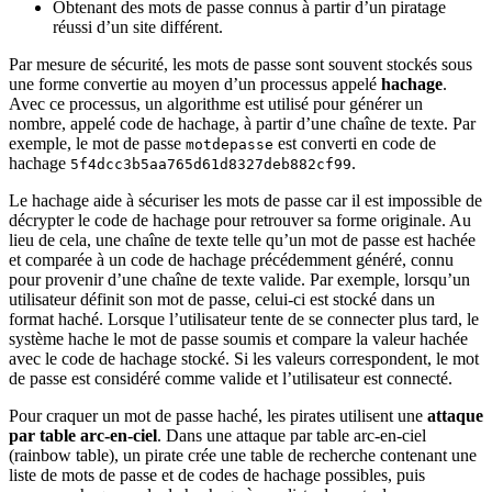
Obtenant des mots de passe connus à partir d’un piratage
réussi d’un site différent.
Par mesure de sécurité, les mots de passe sont souvent stockés sous
une forme convertie au moyen d’un processus appelé
hachage
.
Avec ce processus, un algorithme est utilisé pour générer un
nombre, appelé code de hachage, à partir d’une chaîne de texte. Par
exemple, le mot de passe
est converti en code de
motdepasse
hachage
.
5f4dcc3b5aa765d61d8327deb882cf99
Le hachage aide à sécuriser les mots de passe car il est impossible de
décrypter le code de hachage pour retrouver sa forme originale. Au
lieu de cela, une chaîne de texte telle qu’un mot de passe est hachée
et comparée à un code de hachage précédemment généré, connu
pour provenir d’une chaîne de texte valide. Par exemple, lorsqu’un
utilisateur définit son mot de passe, celui-ci est stocké dans un
format haché. Lorsque l’utilisateur tente de se connecter plus tard, le
système hache le mot de passe soumis et compare la valeur hachée
avec le code de hachage stocké. Si les valeurs correspondent, le mot
de passe est considéré comme valide et l’utilisateur est connecté.
Pour craquer un mot de passe haché, les pirates utilisent une
attaque
par table arc-en-ciel
. Dans une attaque par table arc-en-ciel
(rainbow table), un pirate crée une table de recherche contenant une
liste de mots de passe et de codes de hachage possibles, puis