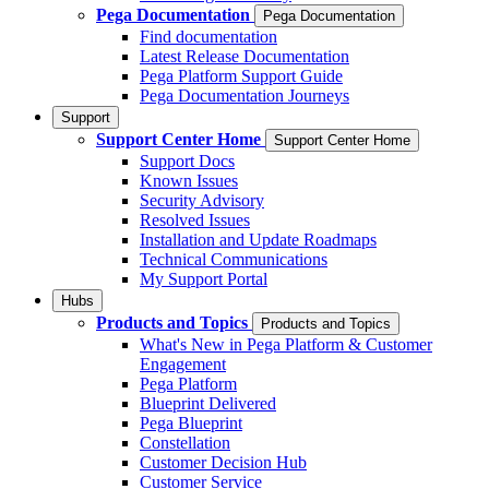
Pega Documentation
Pega Documentation
Find documentation
Latest Release Documentation
Pega Platform Support Guide
Pega Documentation Journeys
Support
Support Center Home
Support Center Home
Support Docs
Known Issues
Security Advisory
Resolved Issues
Installation and Update Roadmaps
Technical Communications
My Support Portal
Hubs
Products and Topics
Products and Topics
What's New in Pega Platform & Customer
Engagement
Pega Platform
Blueprint Delivered
Pega Blueprint
Constellation
Customer Decision Hub
Customer Service