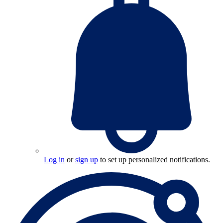
Log in
or
sign up
to set up personalized notifications.