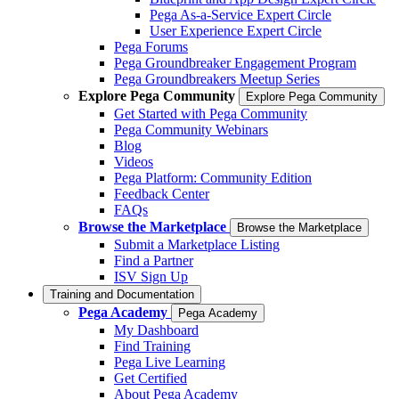
Pega As-a-Service Expert Circle
User Experience Expert Circle
Pega Forums
Pega Groundbreaker Engagement Program
Pega Groundbreakers Meetup Series
Explore Pega Community
Explore Pega Community
Get Started with Pega Community
Pega Community Webinars
Blog
Videos
Pega Platform: Community Edition
Feedback Center
FAQs
Browse the Marketplace
Browse the Marketplace
Submit a Marketplace Listing
Find a Partner
ISV Sign Up
Training and Documentation
Pega Academy
Pega Academy
My Dashboard
Find Training
Pega Live Learning
Get Certified
About Pega Academy