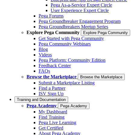
Pega As-a-Service Expert Circle
User Experience Expert Circle
Pega Forums
Pega Groundbreaker Engagement Program
Pega Groundbreakers Meetup Series
Explore Pega Community
Explore Pega Community
Get Started with Pega Community
Pega Community Webinars
Blog
Videos
Pega Platform: Community Edition
Feedback Center
FAQs
Browse the Marketplace
Browse the Marketplace
Submit a Marketplace Listing
Find a Partner
ISV Sign Up
Training and Documentation
Pega Academy
Pega Academy
My Dashboard
Find Training
Pega Live Learning
Get Certified
About Pega Academy