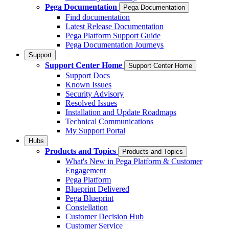
Pega Documentation
Pega Documentation
Find documentation
Latest Release Documentation
Pega Platform Support Guide
Pega Documentation Journeys
Support
Support Center Home
Support Center Home
Support Docs
Known Issues
Security Advisory
Resolved Issues
Installation and Update Roadmaps
Technical Communications
My Support Portal
Hubs
Products and Topics
Products and Topics
What's New in Pega Platform & Customer
Engagement
Pega Platform
Blueprint Delivered
Pega Blueprint
Constellation
Customer Decision Hub
Customer Service