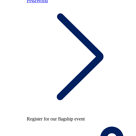
PegaWorld
Register for our flagship event