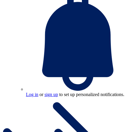
Log in
or
sign up
to set up personalized notifications.