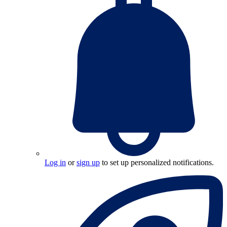
Log in
or
sign up
to set up personalized notifications.