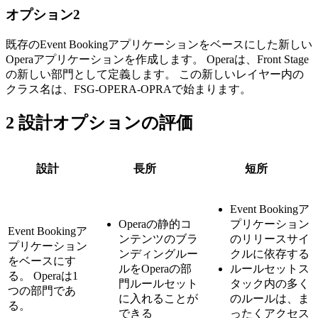
オプション2
既存のEvent Bookingアプリケーションをベースにした新しい
Operaアプリケーションを作成します。 Operaは、Front Stage
の新しい部門として定義します。 この新しいレイヤー内の
クラス名は、
FSG-OPERA-OPRA
で始まります。
2
設計オプションの評価
設計
長所
短所
Event Bookingア
Operaの静的コ
プリケーション
Event Booking
ア
ンテンツのブラ
のリリースサイ
プリケーション
ンディングルー
クルに依存する
をベースにす
ルをOperaの部
ルールセットス
る。 Operaは
1
門ルールセット
タック内の多く
つの部門であ
に入れることが
のルールは、ま
る。
できる
ったくアクセス