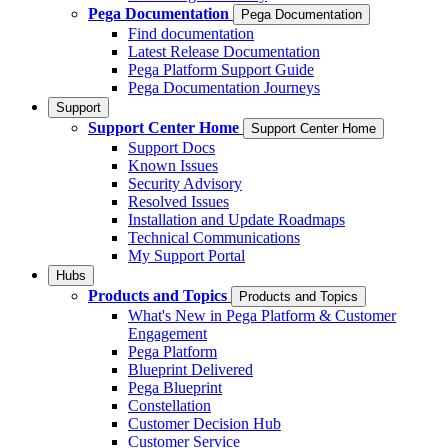
Pega Documentation
Pega Documentation
Find documentation
Latest Release Documentation
Pega Platform Support Guide
Pega Documentation Journeys
Support
Support Center Home
Support Center Home
Support Docs
Known Issues
Security Advisory
Resolved Issues
Installation and Update Roadmaps
Technical Communications
My Support Portal
Hubs
Products and Topics
Products and Topics
What's New in Pega Platform & Customer
Engagement
Pega Platform
Blueprint Delivered
Pega Blueprint
Constellation
Customer Decision Hub
Customer Service