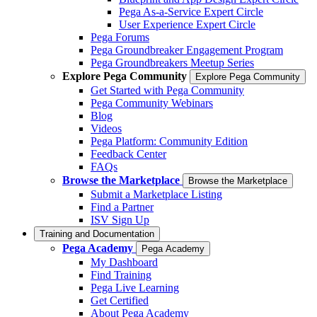
Pega As-a-Service Expert Circle
User Experience Expert Circle
Pega Forums
Pega Groundbreaker Engagement Program
Pega Groundbreakers Meetup Series
Explore Pega Community
Explore Pega Community
Get Started with Pega Community
Pega Community Webinars
Blog
Videos
Pega Platform: Community Edition
Feedback Center
FAQs
Browse the Marketplace
Browse the Marketplace
Submit a Marketplace Listing
Find a Partner
ISV Sign Up
Training and Documentation
Pega Academy
Pega Academy
My Dashboard
Find Training
Pega Live Learning
Get Certified
About Pega Academy