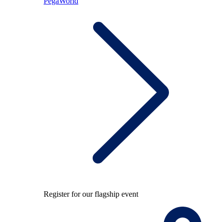
PegaWorld
Register for our flagship event