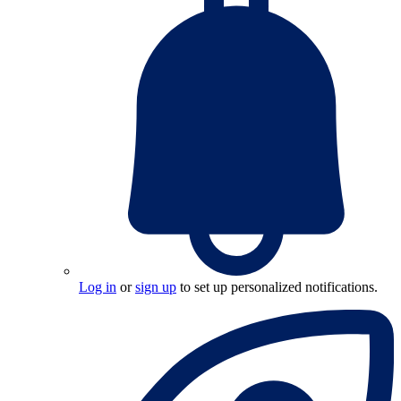
Log in
or
sign up
to set up personalized notifications.