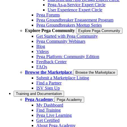
Pega As-a-Service Expert Circle
User Experience Expert Circle
Pega Forums
Pega Groundbreaker Engagement Program
Pega Groundbreakers Meetup Series
Explore Pega Community
Explore Pega Community
Get Started with Pega Community
Pega Community Webinars
Blog
Videos
Pega Platform: Community Edition
Feedback Center
FAQs
Browse the Marketplace
Browse the Marketplace
Submit a Marketplace Listing
Find a Partner
ISV Sign Up
Training and Documentation
Pega Academy
Pega Academy
My Dashboard
Find Training
Pega Live Learning
Get Certified
About Pega Academy