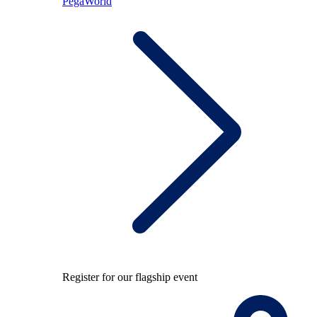
PegaWorld
Register for our flagship event