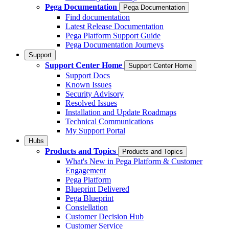
Pega Documentation
Pega Documentation
Find documentation
Latest Release Documentation
Pega Platform Support Guide
Pega Documentation Journeys
Support
Support Center Home
Support Center Home
Support Docs
Known Issues
Security Advisory
Resolved Issues
Installation and Update Roadmaps
Technical Communications
My Support Portal
Hubs
Products and Topics
Products and Topics
What's New in Pega Platform & Customer
Engagement
Pega Platform
Blueprint Delivered
Pega Blueprint
Constellation
Customer Decision Hub
Customer Service