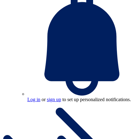
Log in
or
sign up
to set up personalized notifications.