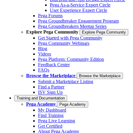
Pega As-a-Service Expert Circle
User Experience Expert Circle
Pega Forums
Pega Groundbreaker Engagement Program
Pega Groundbreakers Meetup Series
Explore Pega Community
Explore Pega Community
Get Started with Pega Community
Pega Community Webinars
Blog
Videos
Pega Platform: Community Edition
Feedback Center
FAQs
Browse the Marketplace
Browse the Marketplace
Submit a Marketplace Listing
Find a Partner
ISV Sign Up
Training and Documentation
Pega Academy
Pega Academy
My Dashboard
Find Training
Pega Live Learning
Get Certified
About Pega Academy