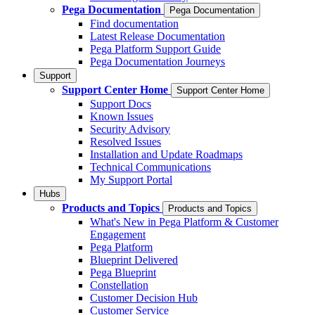
Pega Documentation
Pega Documentation
Find documentation
Latest Release Documentation
Pega Platform Support Guide
Pega Documentation Journeys
Support
Support Center Home
Support Center Home
Support Docs
Known Issues
Security Advisory
Resolved Issues
Installation and Update Roadmaps
Technical Communications
My Support Portal
Hubs
Products and Topics
Products and Topics
What's New in Pega Platform & Customer
Engagement
Pega Platform
Blueprint Delivered
Pega Blueprint
Constellation
Customer Decision Hub
Customer Service