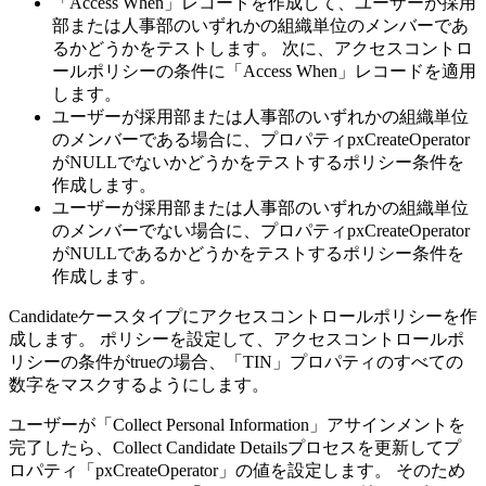
「Access When」レコードを作成して、ユーザーが採用
部または人事部のいずれかの組織単位のメンバーであ
るかどうかをテストします。 次に、アクセスコントロ
ールポリシーの条件に「Access When」レコードを適用
します。
ユーザーが採用部または人事部のいずれかの組織単位
のメンバーである場合に、プロパティ
pxCreateOperator
がNULLでないかどうかをテストするポリシー条件を
作成します。
ユーザーが採用部または人事部のいずれかの組織単位
のメンバーでない場合に、プロパティ
pxCreateOperator
がNULLであるかどうかをテストするポリシー条件を
作成します。
Candidateケースタイプにアクセスコントロールポリシーを作
成します。 ポリシーを設定して、アクセスコントロールポ
リシーの条件がtrueの場合、
「TIN」
プロパティのすべての
数字をマスクするようにします。
ユーザーが「Collect Personal Information」アサインメントを
完了したら、
Collect Candidate Details
プロセスを更新してプ
ロパティ
「pxCreateOperator」
の値を設定します。 そのため