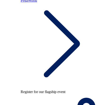
PegaWorld
Register for our flagship event