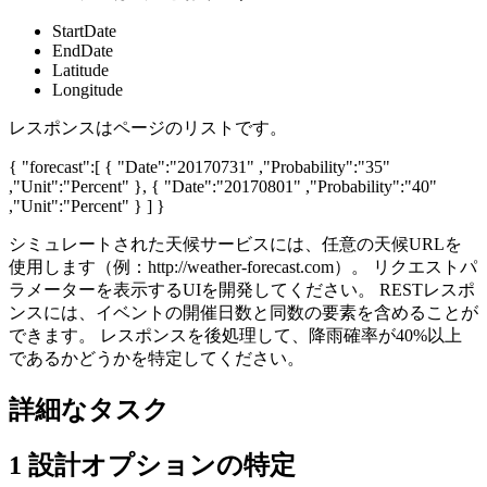
StartDate
EndDate
Latitude
Longitude
レスポンスはページのリストです。
{ "forecast":[ { "Date":"20170731" ,"Probability":"35"
,"Unit":"Percent" }, { "Date":"20170801" ,"Probability":"40"
,"Unit":"Percent" } ] }
シミュレートされた天候サービスには、任意の天候URLを
使用します（例：http://weather-forecast.com）。 リクエストパ
ラメーターを表示するUIを開発してください。 RESTレスポ
ンスには、イベントの開催日数と同数の要素を含めることが
できます。 レスポンスを後処理して、降雨確率が40%以上
であるかどうかを特定してください。
詳細なタスク
1
設計オプションの特定