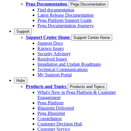
Pega Documentation
Pega Documentation
Find documentation
Latest Release Documentation
Pega Platform Support Guide
Pega Documentation Journeys
Support
Support Center Home
Support Center Home
Support Docs
Known Issues
Security Advisory
Resolved Issues
Installation and Update Roadmaps
Technical Communications
My Support Portal
Hubs
Products and Topics
Products and Topics
What's New in Pega Platform & Customer
Engagement
Pega Platform
Blueprint Delivered
Pega Blueprint
Constellation
Customer Decision Hub
Customer Service