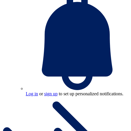
Log in
or
sign up
to set up personalized notifications.