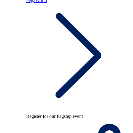
PegaWorld
Register for our flagship event