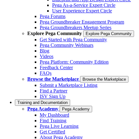
Pega As-a-Service Expert Circle
User Experience Expert Circle
Pega Forums
Pega Groundbreaker Engagement Program
Pega Groundbreakers Meetup Series
Explore Pega Community
Explore Pega Community
Get Started with Pega Community
Pega Community Webinars
Blog
Videos
Pega Platform: Community Edition
Feedback Center
FAQs
Browse the Marketplace
Browse the Marketplace
Submit a Marketplace Listing
Find a Partner
ISV Sign Up
Training and Documentation
Pega Academy
Pega Academy
My Dashboard
Find Training
Pega Live Learning
Get Certified
About Pega Academy