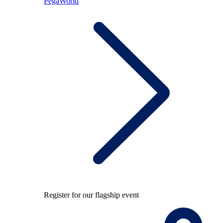
PegaWorld
Register for our flagship event