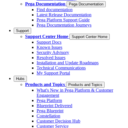
Pega Documentation
Pega Documentation
Find documentation
Latest Release Documentation
Pega Platform Support Guide
Pega Documentation Journeys
Support
Support Center Home
Support Center Home
Support Docs
Known Issues
Security Advisory
Resolved Issues
Installation and Update Roadmaps
Technical Communications
My Support Portal
Hubs
Products and Topics
Products and Topics
What's New in Pega Platform & Customer
Engagement
Pega Platform
Blueprint Delivered
Pega Blueprint
Constellation
Customer Decision Hub
Customer Service