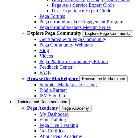
Pega As-a-Service Expert Circle
User Experience Expert Circle
Pega Forums
Pega Groundbreaker Engagement Program
Pega Groundbreakers Meetup Series
Explore Pega Community
Explore Pega Community
Get Started with Pega Community
Pega Community Webinars
Blog
Videos
Pega Platform: Community Edition
Feedback Center
FAQs
Browse the Marketplace
Browse the Marketplace
Submit a Marketplace Listing
Find a Partner
ISV Sign Up
Training and Documentation
Pega Academy
Pega Academy
My Dashboard
Find Training
Pega Live Learning
Get Certified
About Pega Academy