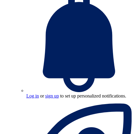
Log in
or
sign up
to set up personalized notifications.