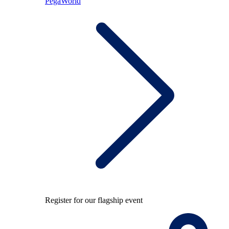
PegaWorld
Register for our flagship event