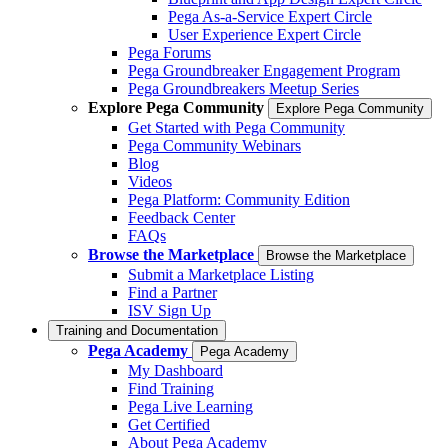
Pega As-a-Service Expert Circle
User Experience Expert Circle
Pega Forums
Pega Groundbreaker Engagement Program
Pega Groundbreakers Meetup Series
Explore Pega Community
Explore Pega Community
Get Started with Pega Community
Pega Community Webinars
Blog
Videos
Pega Platform: Community Edition
Feedback Center
FAQs
Browse the Marketplace
Browse the Marketplace
Submit a Marketplace Listing
Find a Partner
ISV Sign Up
Training and Documentation
Pega Academy
Pega Academy
My Dashboard
Find Training
Pega Live Learning
Get Certified
About Pega Academy