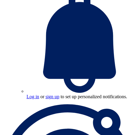
Log in
or
sign up
to set up personalized notifications.