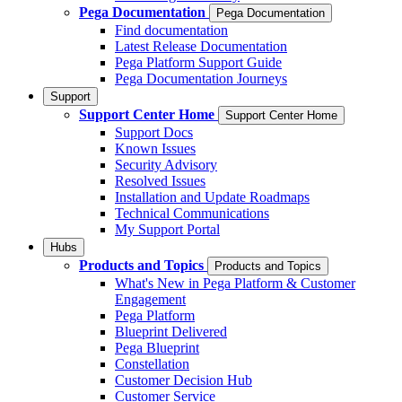
Pega Documentation
Pega Documentation
Find documentation
Latest Release Documentation
Pega Platform Support Guide
Pega Documentation Journeys
Support
Support Center Home
Support Center Home
Support Docs
Known Issues
Security Advisory
Resolved Issues
Installation and Update Roadmaps
Technical Communications
My Support Portal
Hubs
Products and Topics
Products and Topics
What's New in Pega Platform & Customer
Engagement
Pega Platform
Blueprint Delivered
Pega Blueprint
Constellation
Customer Decision Hub
Customer Service