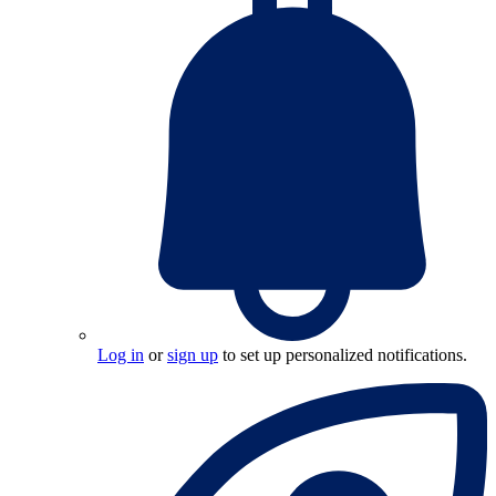
Log in
or
sign up
to set up personalized notifications.