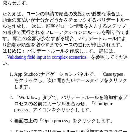
減らせます。
たとえば、ローンの申請で頭金の支払いが必要な場合は、
頭金の支払いが十分かどうかをチェックするバリデートルー
ルを作成し、 次に、顧客がローン情報を入力するステップ
の最後で実行されるフローアクションにルールを割り当てま
す。 頭金の金額が少なすぎる場合、バリデートルールによ
り顧客が頭金を増やすまでケースの進行が停止されます。
はじめに：
バリデートルールを作成します。 詳細は、
「Validating field input in complex scenarios」
を参照してくださ
い。
App Studioのナビゲーション パネルで、
「Case types」
をクリックし、次に開きたいケースタイプをクリック
します。
「Workflow」
タブで、バリデートルールを追加するプ
ロセスの名前にカーソルを合わせ、
「Configure
process」
アイコンをクリックします。
画面右上の
「Open process」
をクリックします。
キャンバスでバリデートルールを追加するコネクター