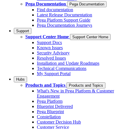
Pega Documentation
Pega Documentation
Find documentation
Latest Release Documentation
Pega Platform Support Guide
Pega Documentation Journeys
Support
Support Center Home
Support Center Home
Support Docs
Known Issues
Security Advisory
Resolved Issues
Installation and Update Roadmaps
Technical Communications
My Support Portal
Hubs
Products and Topics
Products and Topics
What's New in Pega Platform & Customer
Engagement
Pega Platform
Blueprint Delivered
Pega Blueprint
Constellation
Customer Decision Hub
Customer Service