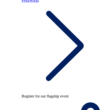
PegaWorld
Register for our flagship event