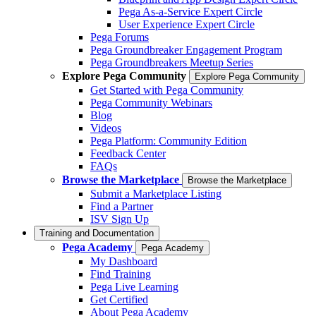
Pega As-a-Service Expert Circle
User Experience Expert Circle
Pega Forums
Pega Groundbreaker Engagement Program
Pega Groundbreakers Meetup Series
Explore Pega Community
Explore Pega Community
Get Started with Pega Community
Pega Community Webinars
Blog
Videos
Pega Platform: Community Edition
Feedback Center
FAQs
Browse the Marketplace
Browse the Marketplace
Submit a Marketplace Listing
Find a Partner
ISV Sign Up
Training and Documentation
Pega Academy
Pega Academy
My Dashboard
Find Training
Pega Live Learning
Get Certified
About Pega Academy