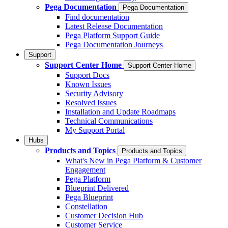
Pega Documentation
Pega Documentation
Find documentation
Latest Release Documentation
Pega Platform Support Guide
Pega Documentation Journeys
Support
Support Center Home
Support Center Home
Support Docs
Known Issues
Security Advisory
Resolved Issues
Installation and Update Roadmaps
Technical Communications
My Support Portal
Hubs
Products and Topics
Products and Topics
What's New in Pega Platform & Customer
Engagement
Pega Platform
Blueprint Delivered
Pega Blueprint
Constellation
Customer Decision Hub
Customer Service