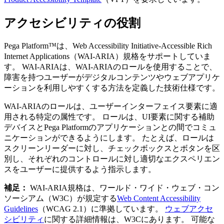
アクセシビリティの役割
Pega Platform™は、Web Accessibility Initiative-Accessible Rich
Internet Applications（WAI-ARIA）規格をサポートしていま
す。 WAI-ARIAは、
WAI-ARIAのロール
を使用することで、
障害を持つユーザーがデジタルコンテンツやウェブアプリケ
ーションを利用しやすくする方法を定義した技術仕様です。
WAI-ARIAのロールは、ユーザーインターフェイス要素に適
用される特定の属性です。 ロールは、UI要素に関する補助
デバイスとPega Platformのアプリケーションとの間でコミュ
ニケーションができるようにします。 たとえば、ロールは
スクリーンリーダーに対し、チェックボックスとボタンを区
別し、それぞれのコントロールに対し適切なエクスペリエン
スをユーザーに提供するよう指示します。
補足：
WAI-ARIA規格は、ワールド・ワイド・ウェブ・コン
ソーシアム（W3C）が規定する
Web Content Accessibility
Guidelines
（WCAG 2.1）に準拠しています。
ウェブアクセ
シビリティ
に関する詳細情報は、W3Cにあります。 可能な