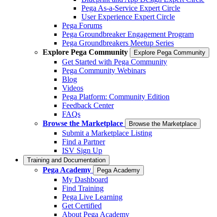
Pega As-a-Service Expert Circle
User Experience Expert Circle
Pega Forums
Pega Groundbreaker Engagement Program
Pega Groundbreakers Meetup Series
Explore Pega Community
Explore Pega Community
Get Started with Pega Community
Pega Community Webinars
Blog
Videos
Pega Platform: Community Edition
Feedback Center
FAQs
Browse the Marketplace
Browse the Marketplace
Submit a Marketplace Listing
Find a Partner
ISV Sign Up
Training and Documentation
Pega Academy
Pega Academy
My Dashboard
Find Training
Pega Live Learning
Get Certified
About Pega Academy