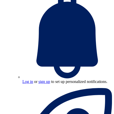
Log in
or
sign up
to set up personalized notifications.