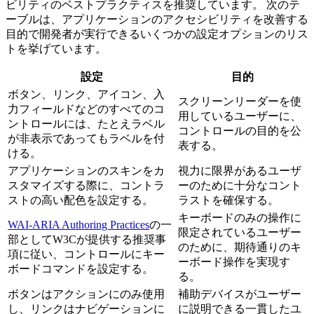
ビリティのベストプラクティスを推奨しています。 次のテ
ーブルは、アプリケーションのアクセシビリティを改善する
目的で開発者が実行できるいくつかの設定オプションのリス
トを挙げています。
設定
目的
ボタン、リンク、アイコン、入
スクリーンリーダーを使
力フィールドなどのすべてのコ
用しているユーザーに、
ントロールには、たとえラベル
コントロールの目的を公
が非表示であってもラベルを付
表する。
ける。
アプリケーションのスキンをカ
視力に限界があるユーザ
スタマイズする際に、コントラ
ーのために十分なコント
ストの高い配色を設定する。
ラストを確保する。
キーボードのみの操作に
WAI-ARIA Authoring Practices
の一
限定されているユーザー
部としてW3Cが提供する推奨事
のために、期待通りのキ
項に従い、コントロールにキー
ーボード操作を実現す
ボードコマンドを設定する。
る。
ボタンはアクションにのみ使用
補助デバイスがユーザー
し、リンクはナビゲーションに
に説明できる一貫したユ