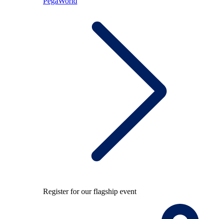
PegaWorld
Register for our flagship event