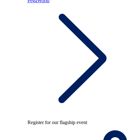
PegaWorld
Register for our flagship event