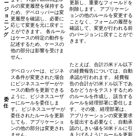
ー
更新し、重要なフィールドを
ルの変更履歴を保持する
ジ
削除します。 アプリケーシ
ため、デベロッパーは変
ョ
ョンの他のルールを変更する
更履歴を確認し、必要に
ニ
ことなく、フォームの履歴を
応じて変更を元に戻すこ
ン
確認して、変更が行われる前
とができます。 各ルール
グ
のバージョンに戻すことがで
はケースの特定の動作を
きます。
記述するため、ケースの
他の部分は影響を受けま
せん。
たとえば、合計25米ドル以下
デベロッパーは、ビジネ
の経費報告については、自動
ス条件が変更された場合
承認が行われます。 経費報
にビジネスユーザーがケ
告の合計が25米ドル以下であ
ースの動作を更新できる
るかどうかをテストするため
ように、ビジネスユーザ
のルールを作成し、該当する
委
ーにルールを委任しま
ルールを経理部署に委任しま
任
す。 ビジネスユーザーが
す。 その後、経理部署は、
委任されたルールを更新
アプリケーションの変更要求
しても、アプリケーショ
を提出する必要なく、自動承
ンの他の部分は変更され
認のしきい値を50米ドルに引
ません。
き上げるようにルールを更新