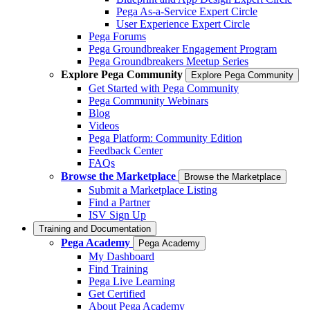
Pega As-a-Service Expert Circle
User Experience Expert Circle
Pega Forums
Pega Groundbreaker Engagement Program
Pega Groundbreakers Meetup Series
Explore Pega Community
Explore Pega Community
Get Started with Pega Community
Pega Community Webinars
Blog
Videos
Pega Platform: Community Edition
Feedback Center
FAQs
Browse the Marketplace
Browse the Marketplace
Submit a Marketplace Listing
Find a Partner
ISV Sign Up
Training and Documentation
Pega Academy
Pega Academy
My Dashboard
Find Training
Pega Live Learning
Get Certified
About Pega Academy