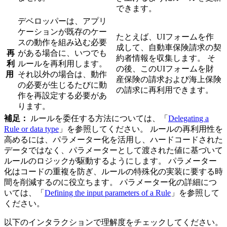
できます。
デベロッパーは、アプリ
ケーションが既存のケー
たとえば、UIフォームを作
スの動作を組み込む必要
成して、自動車保険請求の契
再
がある場合に、いつでも
約者情報を収集します。 そ
利
ルールを再利用します。
の後、このUIフォームを財
用
それ以外の場合は、動作
産保険の請求および海上保険
の必要が生じるたびに動
の請求に再利用できます。
作を再設定する必要があ
ります。
補足：
ルールを委任する方法については、「
Delegating a
Rule or data type
」を参照してください。 ルールの再利用性を
高めるには、パラメーター化を活用し、ハードコードされた
データではなく、パラメーターとして渡された値に基づいて
ルールのロジックが駆動するようにします。 パラメーター
化はコードの重複を防ぎ、ルールの特殊化の実装に要する時
間を削減するのに役立ちます。 パラメーター化の詳細につ
いては、「
Defining the input parameters of a Rule
」を参照して
ください。
以下のインタラクションで理解度をチェックしてください。