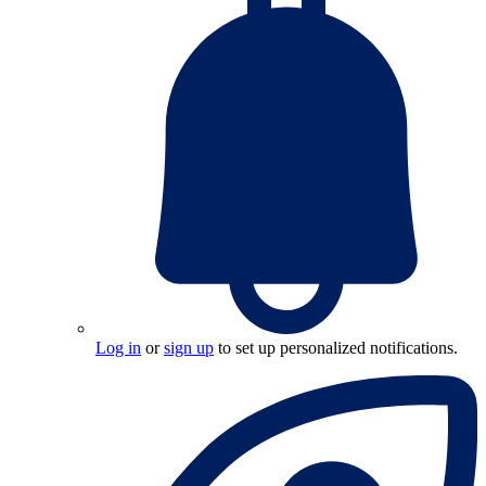
Log in
or
sign up
to set up personalized notifications.