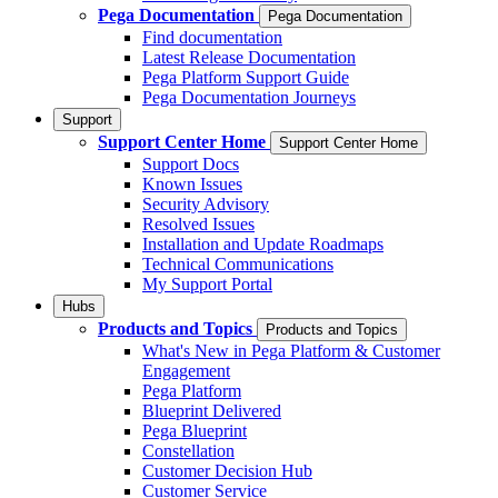
Pega Documentation
Pega Documentation
Find documentation
Latest Release Documentation
Pega Platform Support Guide
Pega Documentation Journeys
Support
Support Center Home
Support Center Home
Support Docs
Known Issues
Security Advisory
Resolved Issues
Installation and Update Roadmaps
Technical Communications
My Support Portal
Hubs
Products and Topics
Products and Topics
What's New in Pega Platform & Customer
Engagement
Pega Platform
Blueprint Delivered
Pega Blueprint
Constellation
Customer Decision Hub
Customer Service