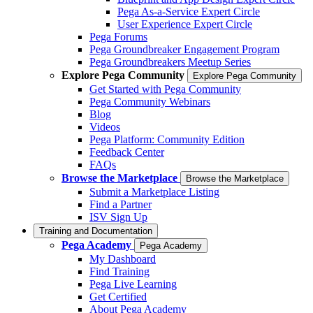
Pega As-a-Service Expert Circle
User Experience Expert Circle
Pega Forums
Pega Groundbreaker Engagement Program
Pega Groundbreakers Meetup Series
Explore Pega Community
Explore Pega Community
Get Started with Pega Community
Pega Community Webinars
Blog
Videos
Pega Platform: Community Edition
Feedback Center
FAQs
Browse the Marketplace
Browse the Marketplace
Submit a Marketplace Listing
Find a Partner
ISV Sign Up
Training and Documentation
Pega Academy
Pega Academy
My Dashboard
Find Training
Pega Live Learning
Get Certified
About Pega Academy