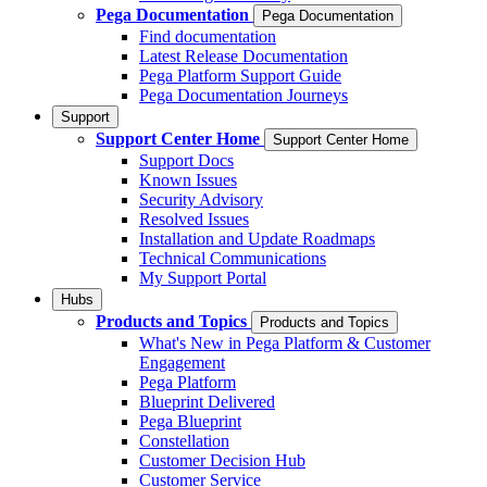
Pega Documentation
Pega Documentation
Find documentation
Latest Release Documentation
Pega Platform Support Guide
Pega Documentation Journeys
Support
Support Center Home
Support Center Home
Support Docs
Known Issues
Security Advisory
Resolved Issues
Installation and Update Roadmaps
Technical Communications
My Support Portal
Hubs
Products and Topics
Products and Topics
What's New in Pega Platform & Customer
Engagement
Pega Platform
Blueprint Delivered
Pega Blueprint
Constellation
Customer Decision Hub
Customer Service