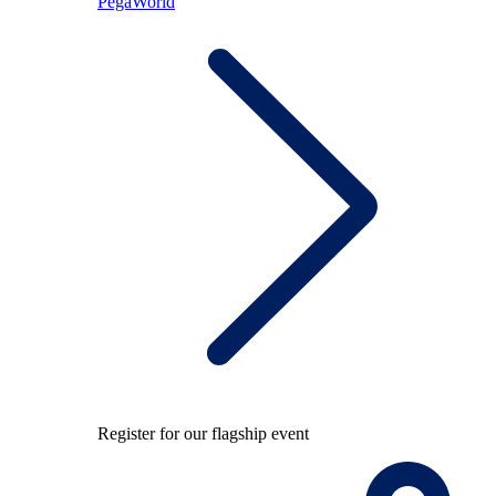
PegaWorld
Register for our flagship event