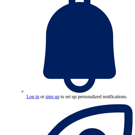
Log in
or
sign up
to set up personalized notifications.