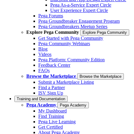
Pega As-a-Service Expert Circle
User Experience Expert Circle
Pega Forums
Pega Groundbreaker Engagement Program
Pega Groundbreakers Meetup Series
Explore Pega Community
Explore Pega Community
Get Started with Pega Community
Pega Community Webinars
Blog
Videos
Pega Platform: Community Edition
Feedback Center
FAQs
Browse the Marketplace
Browse the Marketplace
Submit a Marketplace Listing
Find a Partner
ISV Sign Up
Training and Documentation
Pega Academy
Pega Academy
My Dashboard
Find Training
Pega Live Learning
Get Certified
About Pega Academy