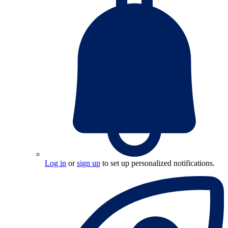
Log in
or
sign up
to set up personalized notifications.