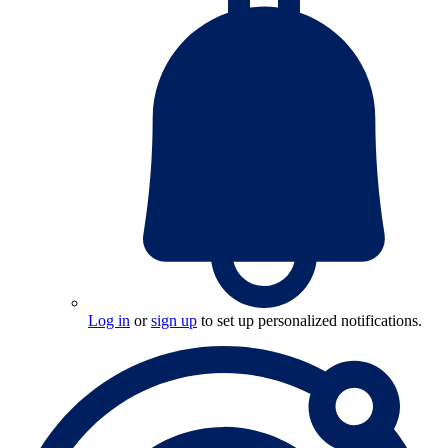
Log in
or
sign up
to set up personalized notifications.