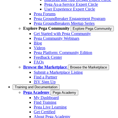
Pega As-a-Service Expert Circle
User Experience Expert Circle
Pega Forums
Pega Groundbreaker Engagement Program
Pega Groundbreakers Meetup Series
Explore Pega Community
Explore Pega Community
Get Started with Pega Community
Pega Community Webinars
Blog
Videos
Pega Platform: Community Edition
Feedback Center
FAQs
Browse the Marketplace
Browse the Marketplace
Submit a Marketplace Listing
Find a Partner
ISV Sign Up
Training and Documentation
Pega Academy
Pega Academy
My Dashboard
Find Training
Pega Live Learning
Get Certified
About Pega Academy