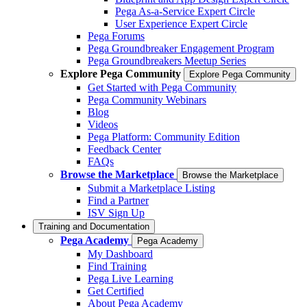
Pega As-a-Service Expert Circle
User Experience Expert Circle
Pega Forums
Pega Groundbreaker Engagement Program
Pega Groundbreakers Meetup Series
Explore Pega Community
Explore Pega Community
Get Started with Pega Community
Pega Community Webinars
Blog
Videos
Pega Platform: Community Edition
Feedback Center
FAQs
Browse the Marketplace
Browse the Marketplace
Submit a Marketplace Listing
Find a Partner
ISV Sign Up
Training and Documentation
Pega Academy
Pega Academy
My Dashboard
Find Training
Pega Live Learning
Get Certified
About Pega Academy