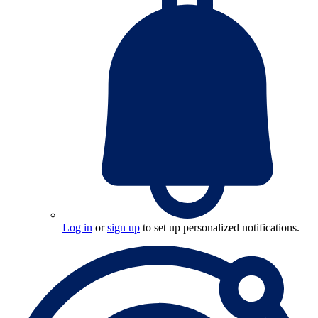
Log in
or
sign up
to set up personalized notifications.