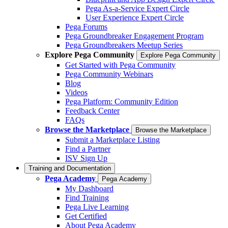
Pega As-a-Service Expert Circle
User Experience Expert Circle
Pega Forums
Pega Groundbreaker Engagement Program
Pega Groundbreakers Meetup Series
Explore Pega Community
Explore Pega Community
Get Started with Pega Community
Pega Community Webinars
Blog
Videos
Pega Platform: Community Edition
Feedback Center
FAQs
Browse the Marketplace
Browse the Marketplace
Submit a Marketplace Listing
Find a Partner
ISV Sign Up
Training and Documentation
Pega Academy
Pega Academy
My Dashboard
Find Training
Pega Live Learning
Get Certified
About Pega Academy