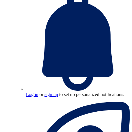
Log in
or
sign up
to set up personalized notifications.