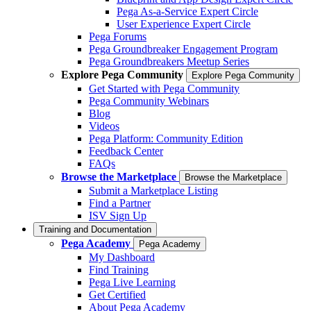
Pega As-a-Service Expert Circle
User Experience Expert Circle
Pega Forums
Pega Groundbreaker Engagement Program
Pega Groundbreakers Meetup Series
Explore Pega Community
Explore Pega Community
Get Started with Pega Community
Pega Community Webinars
Blog
Videos
Pega Platform: Community Edition
Feedback Center
FAQs
Browse the Marketplace
Browse the Marketplace
Submit a Marketplace Listing
Find a Partner
ISV Sign Up
Training and Documentation
Pega Academy
Pega Academy
My Dashboard
Find Training
Pega Live Learning
Get Certified
About Pega Academy