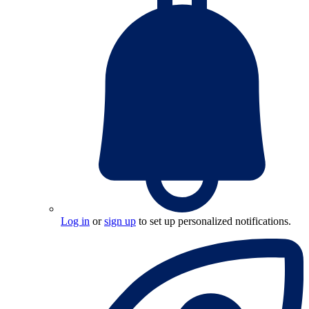
Log in
or
sign up
to set up personalized notifications.