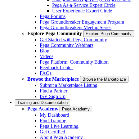
Pega As-a-Service Expert Circle
User Experience Expert Circle
Pega Forums
Pega Groundbreaker Engagement Program
Pega Groundbreakers Meetup Series
Explore Pega Community
Explore Pega Community
Get Started with Pega Community
Pega Community Webinars
Blog
Videos
Pega Platform: Community Edition
Feedback Center
FAQs
Browse the Marketplace
Browse the Marketplace
Submit a Marketplace Listing
Find a Partner
ISV Sign Up
Training and Documentation
Pega Academy
Pega Academy
My Dashboard
Find Training
Pega Live Learning
Get Certified
About Pega Academy