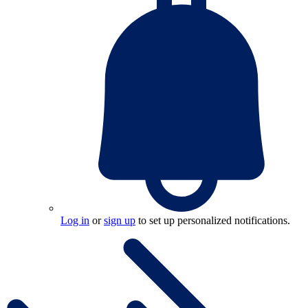
Log in
or
sign up
to set up personalized notifications.