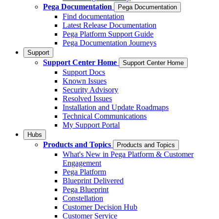
Pega Documentation
Pega Documentation
Find documentation
Latest Release Documentation
Pega Platform Support Guide
Pega Documentation Journeys
Support
Support Center Home
Support Center Home
Support Docs
Known Issues
Security Advisory
Resolved Issues
Installation and Update Roadmaps
Technical Communications
My Support Portal
Hubs
Products and Topics
Products and Topics
What's New in Pega Platform & Customer
Engagement
Pega Platform
Blueprint Delivered
Pega Blueprint
Constellation
Customer Decision Hub
Customer Service