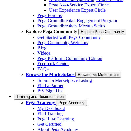
Pega As-a-Service Expert Circle
User Experience Expert Circle
Pega Forums
Pega Groundbreaker Engagement Program
Pega Groundbreakers Meetup Series
Explore Pega Community
Explore Pega Community
Get Started with Pega Community
Pega Community Webinars
Blog
Videos
Pega Platform: Community Edition
Feedback Center
FAQs
Browse the Marketplace
Browse the Marketplace
Submit a Marketplace Listing
Find a Partner
ISV Sign Up
Training and Documentation
Pega Academy
Pega Academy
My Dashboard
Find Training
Pega Live Learning
Get Certified
About Pega Academy