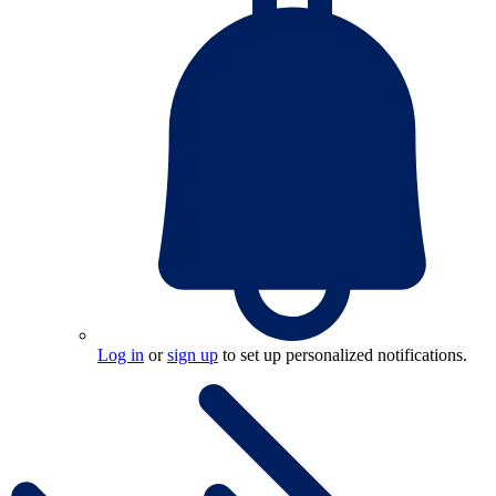
Log in
or
sign up
to set up personalized notifications.